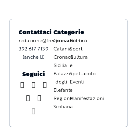
Contattaci
Categorie
redazione@freepressonline.it
Cronaca
Politica
392 617 7139
Catania
Sport
(anche
)
Cronaca
Cultura
Sicilia
e
Palazzo
Spettacolo
Seguici
degli
Eventi
Elefanti
e
Regione
Manifestazioni
Siciliana