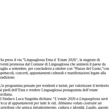
Ha preso il via “Linguaglossa Etna d ‘Estate 2026″, la stagione di
eventi promossa dal Comune di Linguaglossa che animerà il paese da
luglio a settembre, per concludersi a ottobre con “Piazze del Gusto,”co
spettacoli, concerti, appuntamenti culturali e manifestazioni legate alla
tradizione.
Un programma pensato per residenti e turisti, per valorizzare il territorio
ai piedi dell’Etna e rendere Linguaglossa protagonista dell’estate
siciliana.
Il Sindaco Luca Stagnitta dichiara: “
L’estate 2026 a Linguaglossa sarà
ricca di appuntamenti per tutte le età. Abbiamo voluto costruire un
cartellone che unisca intrattenimento, cultura e identità. Luglio, agosto