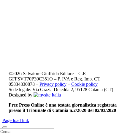
©
2026
Salvatore Giuffrida Editore – C.F.
GFFSVT70P30C351O – P. IVA e Reg. Imp. CT
05834830878 –
Privacy policy
–
Cookie policy
Sede legale: Via Grazia Deledda 2, 95128 Catania (CT)
Designed by
Free Press Online è una testata giornalistica registrata
presso il Tribunale di Catania n.2/2020 del 02/03/2020
Page load link
Cerca