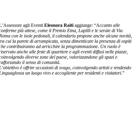
L’Assessore agli Eventi
Eleonora Raiti
aggiunge: “A
ccanto alle
conferme più attese, come il Premio Etna, Lapilli e le serate di Via
Roma con le isole pedonali, il calendario propone anche alcune novità
tra cui la parete di arrampicata, senza dimenticare la presenza di ospiti
che contribuiranno ad arricchire la programmazione. Un ruolo è
riservato anche alle feste di quartiere e agli eventi diffusi nelle piazze,
coinvolgendo diverse zone del paese, valorizzandone gli spazi e
rafforzando il senso di comunità.
L’obiettivo è offrire occasioni di svago, coinvolgendo artisti e rendendo
Linguaglossa un luogo vivo e accogliente per residenti e visitatori
.”