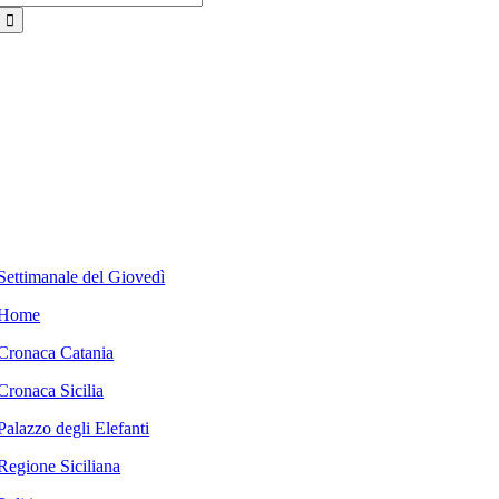
per:
Settimanale del Giovedì
Home
Cronaca Catania
Cronaca Sicilia
Palazzo degli Elefanti
Regione Siciliana