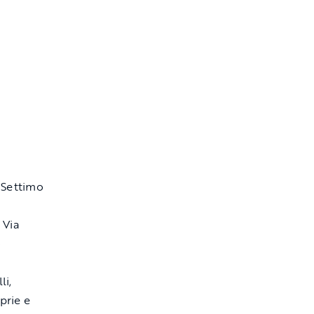
 Settimo
 Via
o
li,
oprie e