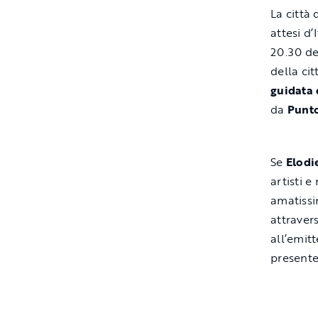
La città
attesi d’
20.30 de
della ci
guidata 
da
Punt
Se
Elodi
artisti e
amatiss
attraver
all’emit
presente