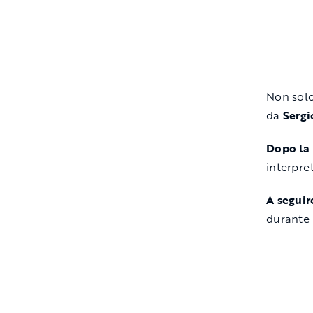
Non solo
da
Sergi
Dopo la 
interpre
A segui
durante 