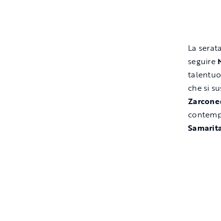
La serata
seguire
talentuo
che si s
Zarcone
contempo
Samarit