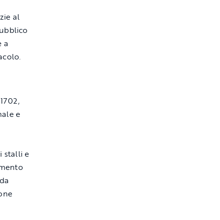
zie al
pubblico
e a
acolo.
.1702,
nale e
 stalli e
amento
 da
ione