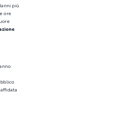
danni più
le ore
cuore
azione
ranno
ubblico
 affidata
e