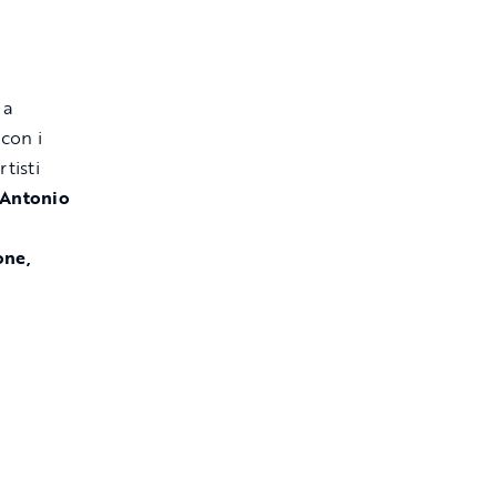
, a
,
con i
tisti
Antonio
one,