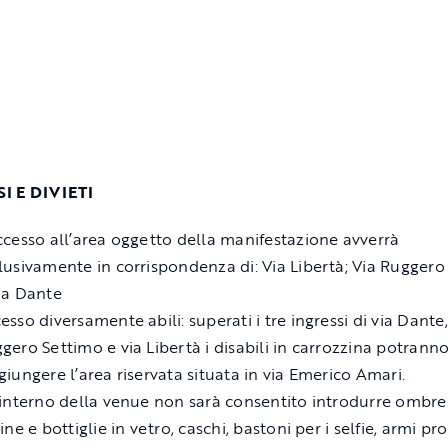
I E DIVIETI
ccesso all’area oggetto della manifestazione avverrà
lusivamente in corrispondenza di: Via Libertà; Via Ruggero
ia Dante
esso diversamente abili: superati i tre ingressi di via Dante,
gero Settimo e via Libertà i disabili in carrozzina potrann
giungere l’area riservata situata in via Emerico Amari.
’interno della venue non sarà consentito introdurre ombrel
tine e bottiglie in vetro, caschi, bastoni per i selfie, armi pr