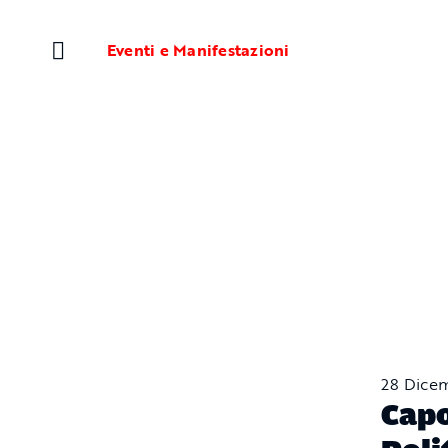
Salta
al
Eventi e Manifestazioni
contenuto
28 Dice
Capo