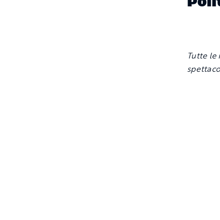
Poli
Tutte le
spettac