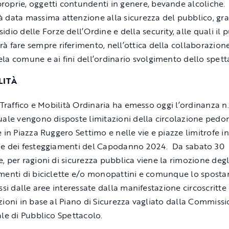
roprie, oggetti contundenti in genere, bevande alcoliche.
à data massima attenzione alla sicurezza del pubblico, gra
sidio delle Forze dell’Ordine e della security, alle quali il 
rà fare sempre riferimento, nell’ottica della collaborazion
ela comune e ai fini dell’ordinario svolgimento dello spett
LITÀ
o Traffico e Mobilità Ordinaria ha emesso oggi l’ordinanza n
uale vengono disposte limitazioni della circolazione pedo
e in Piazza Ruggero Settimo e nelle vie e piazze limitrofe in
e dei festeggiamenti del Capodanno 2024. Da sabato 30
, per ragioni di sicurezza pubblica viene la rimozione degli
menti di biciclette e/o monopattini e comunque lo spost
ssi dalle aree interessate dalla manifestazione circoscritte
zioni in base al Piano di Sicurezza vagliato dalla Commiss
ale di Pubblico Spettacolo.