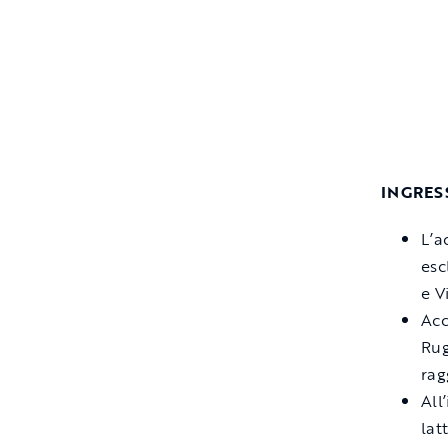
INGRESS
L’a
esc
e V
Acc
Rug
rag
All
lat