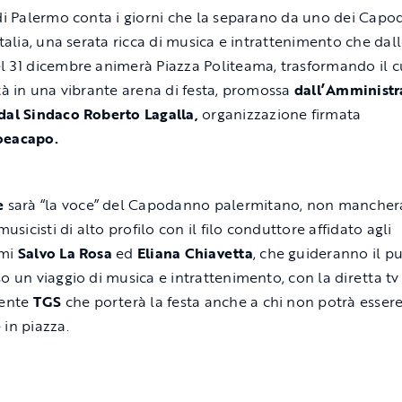
 di Palermo conta i giorni che la separano da uno dei Capo
Italia, una serata ricca di musica e intrattenimento che dal
l 31 dicembre animerà Piazza Politeama, trasformando il 
ttà in una vibrante arena di festa, promossa
dall’Amministr
dal Sindaco Roberto Lagalla,
organizzazione firmata
oeacapo.
e
sarà “la voce” del Capodanno palermitano, non manche
 musicisti di alto profilo con il filo conduttore affidato agli
imi
Salvo La Rosa
ed
Eliana Chiavetta
, che guideranno il p
so un viaggio di musica e intrattenimento, con la diretta tv
tente
TGS
che porterà la festa anche a chi non potrà esser
 in piazza.