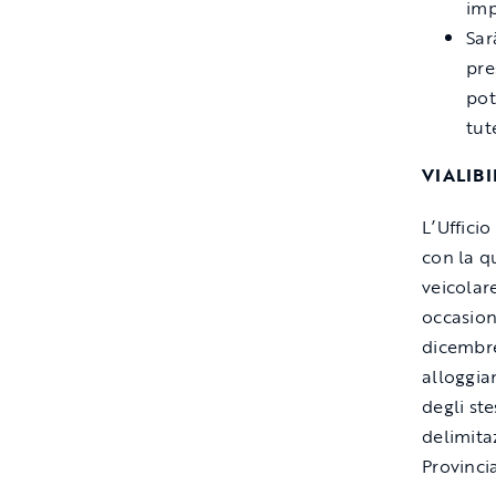
imp
Sar
pre
pot
tut
VIALIBI
L’Uffici
con la q
veicolar
occasion
dicembre
alloggia
degli ste
delimita
Provinci