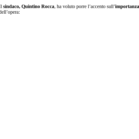
Il
sindaco, Quintino
Rocca
, ha voluto porre l’accento sull’
importanz
dell’opera: