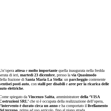
Un’opera
attesa
e
molto importante
quella inaugurata nella fredda
serata di ieri,
martedì 23 dicembre
, presso la
via Quasimodo
della frazione di
Santa Maria La Stella
: un
parcheggio
contenente
ventisei posti auto
, con
stalli per
disabili
e
aree per la ricarica delle
auto elettriche
.
Come spiegato da
Vincenzo Saitta
, amministratore
della ‘VISA
Costruzioni SRL’
che si è occupata della realizzazione dell’opera,
l’intervento è durato circa un anno
e ha comportato il
livellamento
del terreno
, prima ad uso agricolo, fino al piano strada.