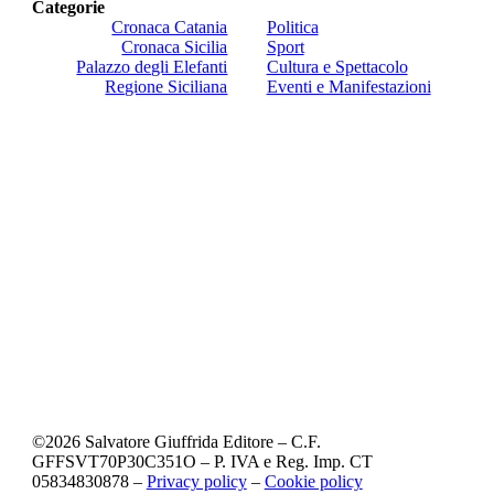
Categorie
Cronaca Catania
Politica
Cronaca Sicilia
Sport
Palazzo degli Elefanti
Cultura e Spettacolo
Regione Siciliana
Eventi e Manifestazioni
©
2026
Salvatore Giuffrida Editore – C.F.
GFFSVT70P30C351O – P. IVA e Reg. Imp. CT
05834830878 –
Privacy policy
–
Cookie policy