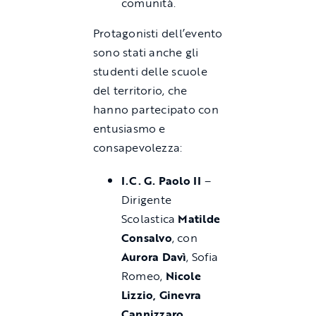
comunità.
Protagonisti dell’evento
sono stati anche gli
studenti delle scuole
del territorio, che
hanno partecipato con
entusiasmo e
consapevolezza:
I.C. G. Paolo II
–
Dirigente
Scolastica
Matilde
Consalvo
, con
Aurora Davì
, Sofia
Romeo,
Nicole
Lizzio, Ginevra
Cannizzaro,