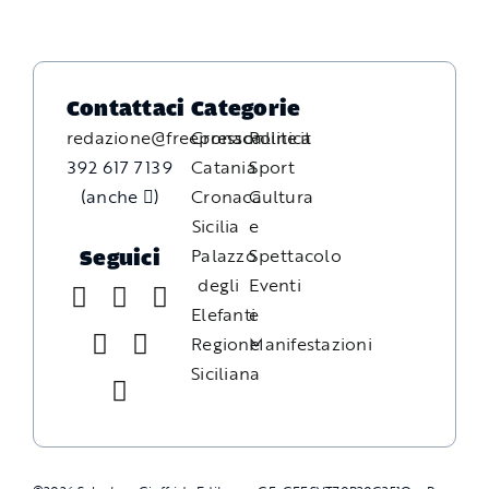
Contattaci
Categorie
redazione@freepressonline.it
Cronaca
Politica
392 617 7139
Catania
Sport
(anche
)
Cronaca
Cultura
Sicilia
e
Palazzo
Spettacolo
Seguici
degli
Eventi
Elefanti
e
Regione
Manifestazioni
Siciliana