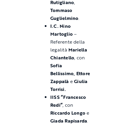
Rutigliano
,
Tommaso
Guglielmino
.
I.C. Nino
Martoglio
–
Referente della
legalità
Mariella
Chiantello
, con
Sofia
Bellissimo,
Ettore
Zappalà
e
Giulia
Torrisi.
IISS “Francesco
Redi”
, con
Riccardo Longo
e
Giada Rapisarda
.