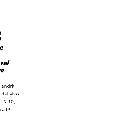
a
i
re
ival
ve
, andrà
 dal vivo
e 19.30,
ca 19