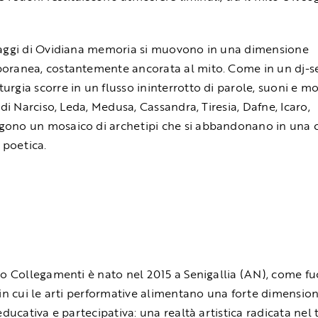
aggi di Ovidiana memoria si muovono in una dimensione
ranea, costantemente ancorata al mito. Come in un dj-se
rgia scorre in un flusso ininterrotto di parole, suoni e m
 di Narciso, Leda, Medusa, Cassandra, Tiresia, Dafne, Icaro,
no un mosaico di archetipi che si abbandonano in una 
 poetica.
vo Collegamenti è nato nel 2015 a Senigallia (AN), come fu
 in cui le arti performative alimentano una forte dimensio
educativa e partecipativa: una realtà artistica radicata nel t