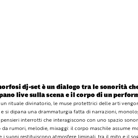
rfosi dj-set è un dialogo tra le sonorità che
pano live sulla scena e il corpo di un perfor
un rituale divinatorio, le muse protettrici delle arti vengo
 e si dipana una drammaturgia fatta di narrazioni, monolo
i, pensieri interrotti che interagiscono con uno spazio sono
o da rumori, melodie, mixaggi: il corpo maschile assume mo
e i suoni restituiscono atmosfere liminali, tra il mito e il s