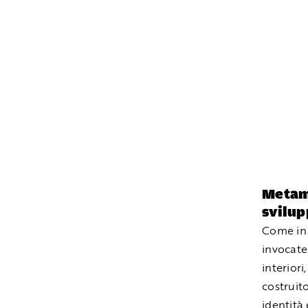
Metamo
svilup
Come in 
invocate
interior
costruit
identità 