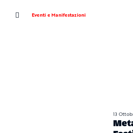
Salta
al
Eventi e Manifestazioni
contenuto
13 Ottob
Meta