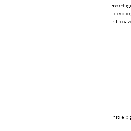
marchigia
compong
internaz
Info e bi