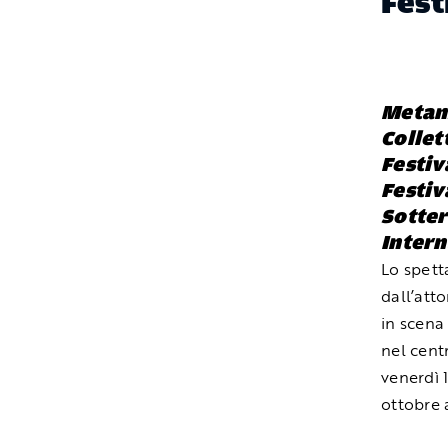
Fest
Metamo
Collet
Festiv
Festiv
Sotter
Intern
Lo spett
dall’att
in scena
nel centr
venerdì 
ottobre a