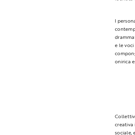
I person
contempo
drammatu
e le voci
compongo
onirica e
Colletti
creativa
sociale, 