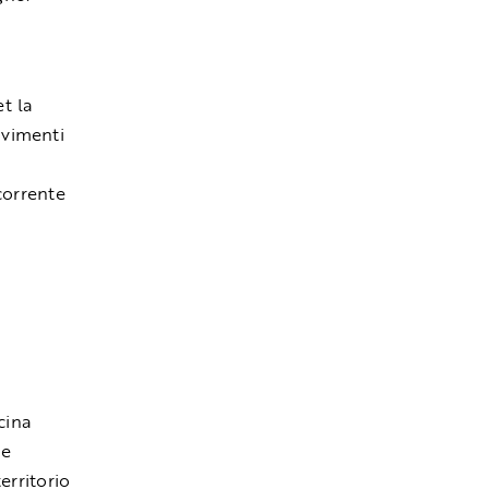
t la
ovimenti
corrente
cina
ne
erritorio