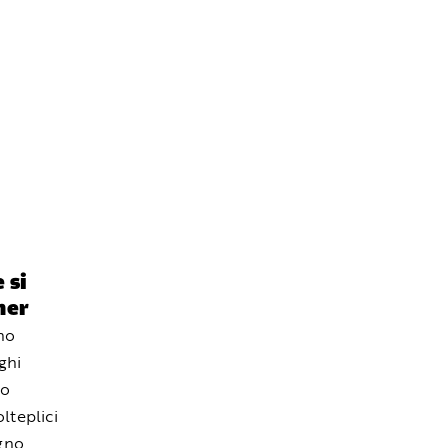
 si
mer
no
ghi
ro
lteplici
ogno.