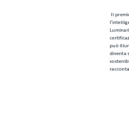
Il premi
l’intelli
Luminari
certific
può illu
diventa 
sostenib
racconta