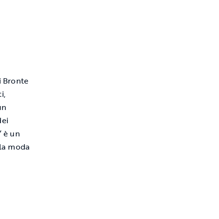
i Bronte
i,
un
dei
” è un
 la moda