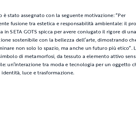
o è stato assegnato con la seguente motivazione: “Per
gente fusione tra estetica e responsabilità ambientale: il pr
a in SETA GOTS spicca per avere coniugato il rigore di un
azione sostenibile con la bellezza dell’arte, dimostrando ch
minare non solo lo spazio, ma anche un futuro più etico”. L
simbolo di metamorfosi, da tessuto a elemento attivo sens
ile: un’interazione tra moda e tecnologia per un oggetto c
 identità, luce e trasformazione.