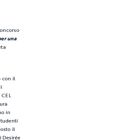
 Concorso
per una
eta
 con il
i
– CEL
tura
no in
studenti
osto il
i Desirée