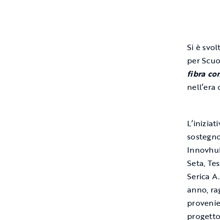
Si è svol
per Scuo
fibra co
nell’era 
L’inizia
sostegno
Innovhub
Seta, Tes
Serica A.
anno, ra
provenien
progetto