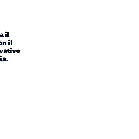
 il
n il
vativo
ia.