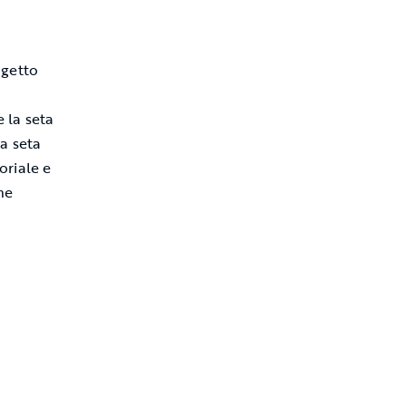
ogetto
a
e la seta
a seta
oriale e
he