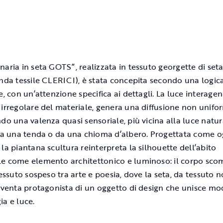
naria in seta GOTS”, realizzata in tessuto georgette di seta
enda tessile CLERICI), è stata concepita secondo una logic
le, con un’attenzione specifica ai dettagli. La luce interag
 irregolare del materiale, genera una diffusione non unifo
ndo una valenza quasi sensoriale, più vicina alla luce natur
 da una tenda o da una chioma d’albero. Progettata come 
 la piantana scultura reinterpreta la silhouette dell’abito
e come elemento architettonico e luminoso: il corpo sco
tessuto sospeso tra arte e poesia, dove la seta, da tessuto n
diventa protagonista di un oggetto di design che unisce mo
ia e luce.