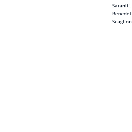
Saraniti
Benedett
Scaglion