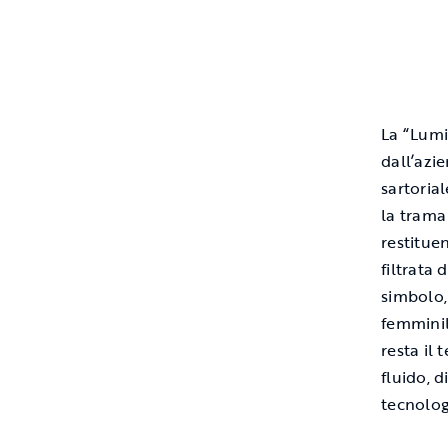
La “Lumi
dall’azi
sartoria
la trama
restitue
filtrata
simbolo,
femminil
resta il 
fluido, 
tecnolog