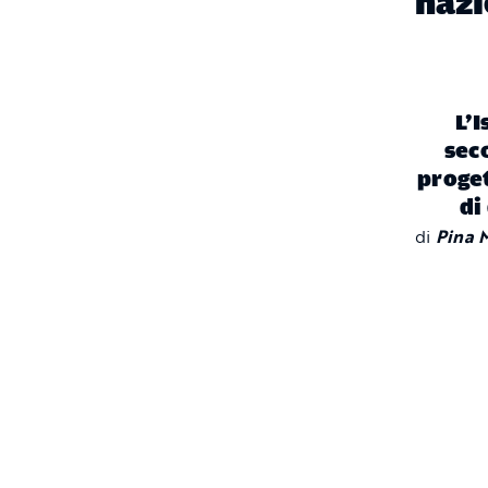
nazi
L’
sec
proge
di
di
Pina 