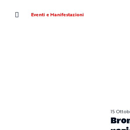
Salta
al
Eventi e Manifestazioni
contenuto
15 Ottob
Bron