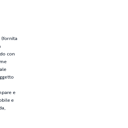
 (fornita
a
endo con
rme
ale
oggetto
mpare e
obile e
da,