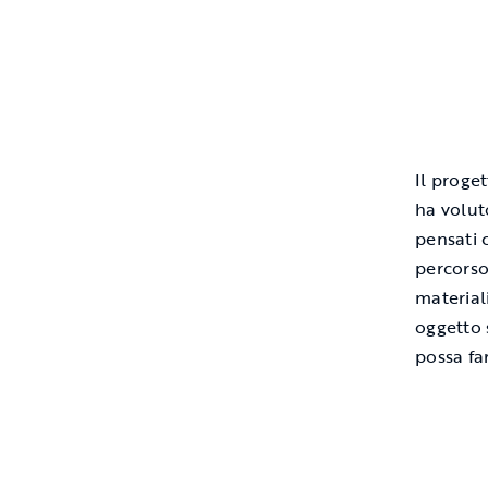
Il proge
ha volut
pensati 
percorso
material
oggetto 
possa fa