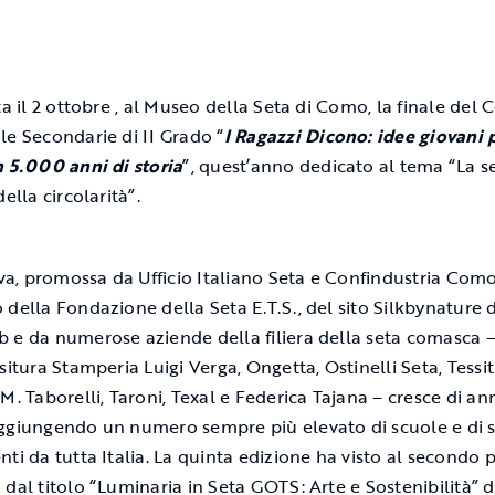
ta il 2 ottobre , al Museo della Seta di Como, la finale del
le Secondarie di II Grado “
I Ragazzi Dicono: idee giovani 
n 5.000 anni di storia
”, quest’anno dedicato al tema “La s
della circolarità”.
tiva, promossa da Ufficio Italiano Seta e Confindustria Como
 della Fondazione della Seta E.T.S., del sito Silkbynature d
 e da numerose aziende della filiera della seta comasca 
situra Stamperia Luigi Verga, Ongetta, Ostinelli Seta, Tessi
M. Taborelli, Taroni, Texal e Federica Tajana – cresce di an
ggiungendo un numero sempre più elevato di scuole e di 
ti da tutta Italia. La quinta edizione ha visto al secondo p
 dal titolo “Luminaria in Seta GOTS: Arte e Sostenibilità” d