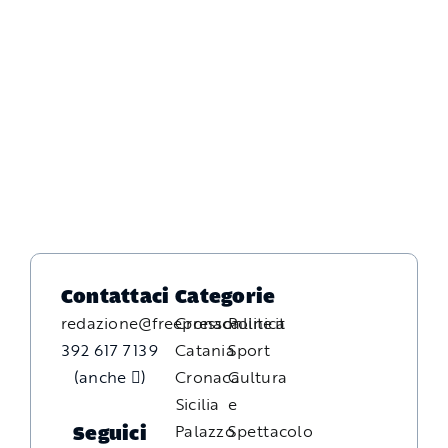
Contattaci
Categorie
redazione@freepressonline.it
Cronaca
Politica
392 617 7139
Catania
Sport
(anche
)
Cronaca
Cultura
Sicilia
e
Palazzo
Spettacolo
Seguici