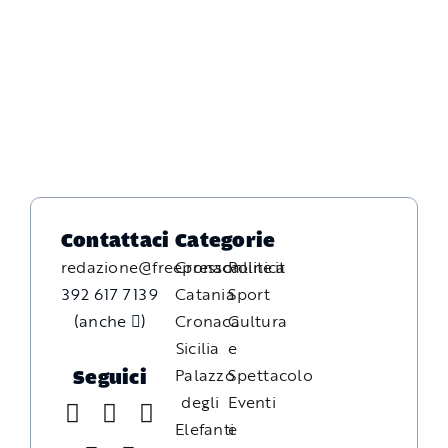
Contattaci
Categorie
redazione@freepressonline.it
Cronaca
Politica
392 617 7139
Catania
Sport
(anche
)
Cronaca
Cultura
Sicilia
e
Palazzo
Spettacolo
Seguici
degli
Eventi
Elefanti
e