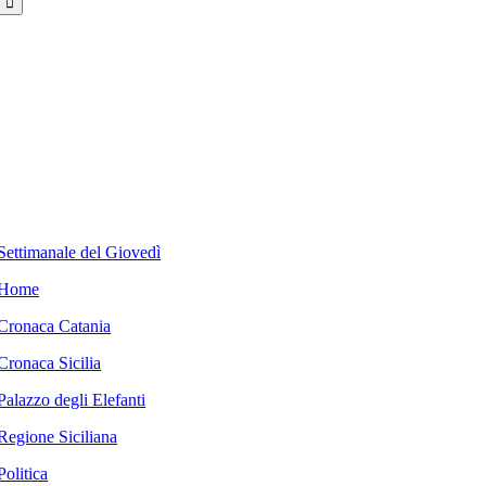
Settimanale del Giovedì
Home
Cronaca Catania
Cronaca Sicilia
Palazzo degli Elefanti
Regione Siciliana
Politica