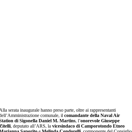
Alla serata inaugurale hanno preso parte, oltre ai rappresentanti
dell’Amministrazione comunale, il
comandante della Naval Air
Station di Sigonella Daniel M. Martins
, l’
onorevole Giuseppe
Zitelli
, deputato all’ARS, la
vicesindaco di Camporotondo Etneo
Marianna Saporito
e
Melinda Condorelli
, componente del Consiglio