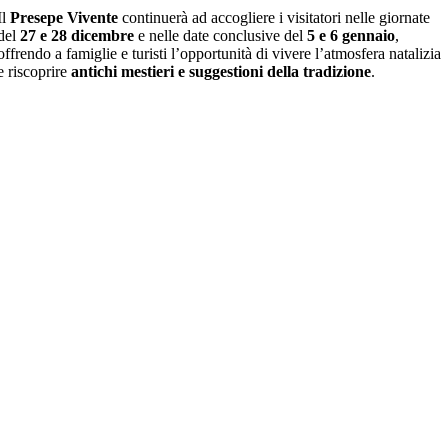
Il
Presepe Vivente
continuerà ad accogliere i visitatori nelle giornate
del
27 e 28 dicembre
e nelle date conclusive del
5 e 6 gennaio
,
offrendo a famiglie e turisti l’opportunità di vivere l’atmosfera natalizia
e riscoprire
antichi mestieri e suggestioni della tradizione
.