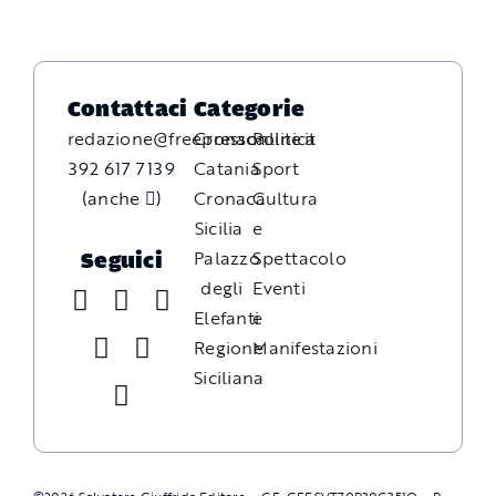
Contattaci
Categorie
redazione@freepressonline.it
Cronaca
Politica
392 617 7139
Catania
Sport
(anche
)
Cronaca
Cultura
Sicilia
e
Palazzo
Spettacolo
Seguici
degli
Eventi
Elefanti
e
Regione
Manifestazioni
Siciliana