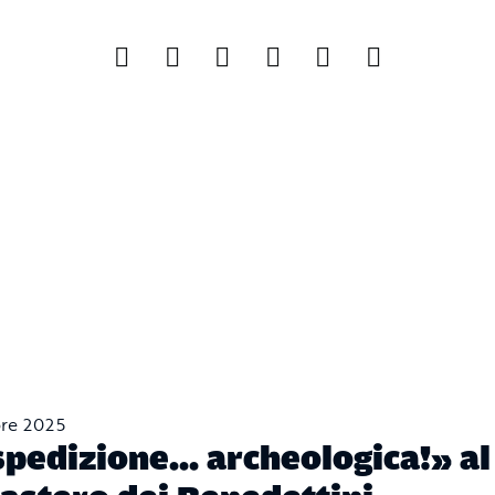
bre 2025
spedizione… archeologica!» al