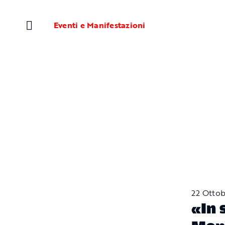
Salta
al
Eventi e Manifestazioni
contenuto
22 Otto
«In 