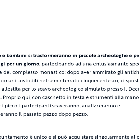
e bambini si trasformeranno in piccole archeologhe e pi
gi per un giorno
, partecipando ad una entusiasmante spe
e del complesso monastico: dopo aver ammirato gli antich
romani custoditi nel seminterrato cinquecentesco, ci spo
a allestita per lo scavo archeologico simulato presso il D
 Proprio qui, con caschetto in testa e strumenti alla mano,
e i piccoli partecipanti scaveranno, analizzeranno e
teranno il passato pezzo dopo pezzo.
untamento è unico e si può acquistare singolarmente al p