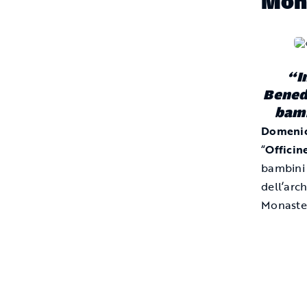
Mona
“
I
Benede
bamb
Domenic
“
Officin
bambini 
dell’arc
Monaster