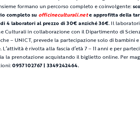
nsieme formano un percorso completo e coinvolgente:
sco
rio completo su
officineculturali.net
e approfitta della tar
 di 4 laboratori al prezzo di 30€ anziché 36€
. Il laborator
ine Culturali in collaborazione con il Dipartimento di Scien
che – UNICT, prevede la partecipazione solo di bambini e
L’attività è rivolta alla fascia d’età 7 – 11 anni e per partec
ia la prenotazione acquistando il biglietto online. Per mag
ioni:
0957102767 | 3349242464.