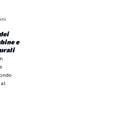
dei
mbine e
urali
n
 e
mondo
 al