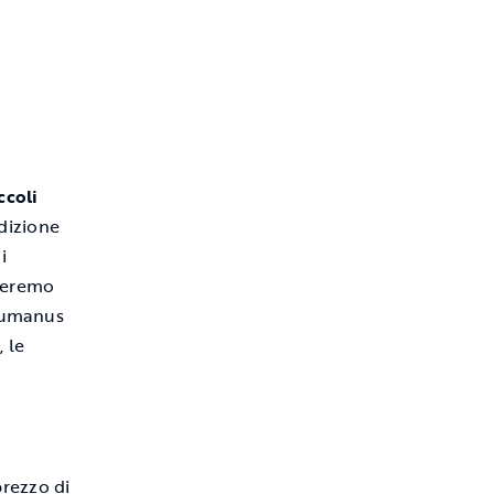
ccoli
dizione
i
steremo
ecumanus
 le
rezzo di