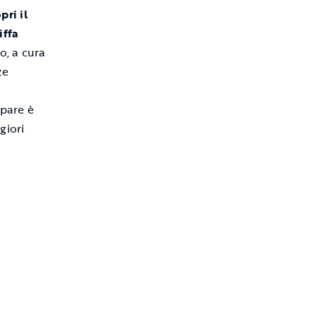
pri il
iffa
io, a cura
ze
ipare è
giori