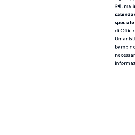
9€, ma i
calenda
speciale
di Offic
Umanisti
bambine. 
necessar
informaz