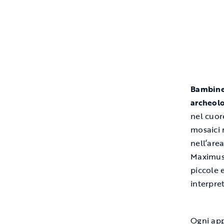
Bambine 
archeolo
nel cuor
mosaici 
nell’are
Maximus.
piccole 
interpre
Ogni app