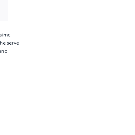
ssime
che serve
anno