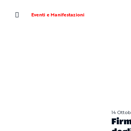
Salta
al
Eventi e Manifestazioni
contenuto
14 Ottob
Firm