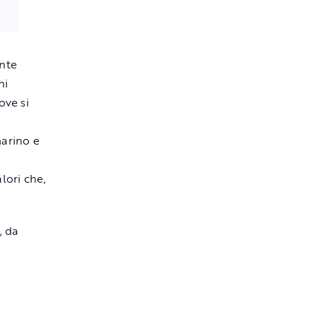
ante
ni
ove si
marino e
alori che,
, da