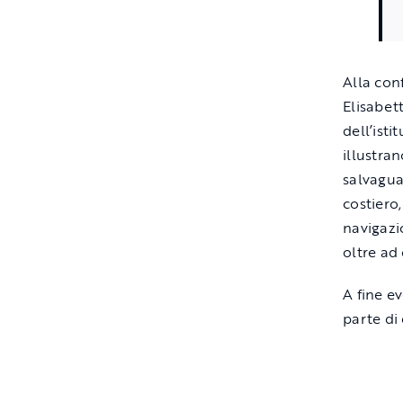
Alla con
Elisabett
dell’ist
illustra
salvagua
costiero,
navigazio
oltre ad
A fine e
parte di 