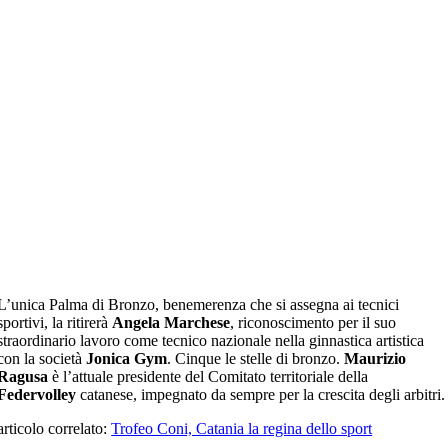
L’unica Palma di Bronzo, benemerenza che si assegna ai tecnici
sportivi, la ritirerà
Angela Marchese
, riconoscimento per il suo
straordinario lavoro come tecnico nazionale nella ginnastica artistica
con la società
Jonica Gym
. Cinque le stelle di bronzo.
Maurizio
Ragusa
è l’attuale presidente del Comitato territoriale della
Federvolley
catanese, impegnato da sempre per la crescita degli arbitri.
articolo correlato:
Trofeo Coni, Catania la regina dello sport