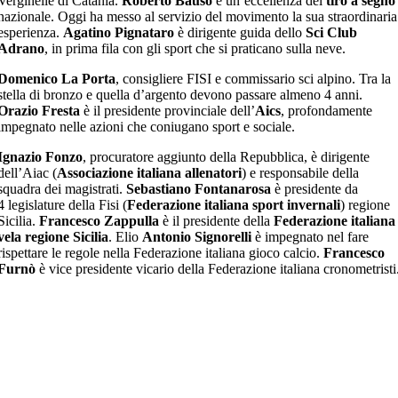
Verginelle di Catania.
Roberto Bauso
è un’eccellenza del
tiro a segno
nazionale. Oggi ha messo al servizio del movimento la sua straordinaria
esperienza.
Agatino Pignataro
è dirigente guida dello
Sci Club
Adrano
, in prima fila con gli sport che si praticano sulla neve.
Domenico La Porta
, consigliere FISI e commissario sci alpino. Tra la
stella di bronzo e quella d’argento devono passare almeno 4 anni.
Orazio Fresta
è il presidente provinciale dell’
Aics
, profondamente
impegnato nelle azioni che coniugano sport e sociale.
Ignazio Fonzo
, procuratore aggiunto della Repubblica, è dirigente
dell’Aiac (
Associazione italiana allenatori
) e responsabile della
squadra dei magistrati.
Sebastiano Fontanarosa
è presidente da
4 legislature della Fisi (
Federazione italiana sport invernali
) regione
Sicilia.
Francesco Zappulla
è il presidente della
Fe­de­ra­zio­ne ita­lia­na
vela re­gio­ne Si­ci­lia
. Elio
Antonio Signorelli
è impegnato nel fare
rispettare le regole nella Federazione italiana gioco calcio.
Francesco
Furnò
è vice presidente vicario della Federazione italiana cronometristi