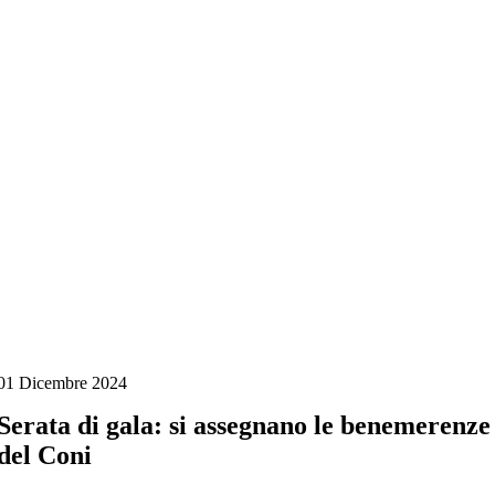
Salta
al
contenuto
01 Dicembre 2024
Serata di gala: si assegnano le benemerenze
del Coni