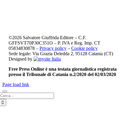
©
2026
Salvatore Giuffrida Editore – C.F.
GFFSVT70P30C351O – P. IVA e Reg. Imp. CT
05834830878 –
Privacy policy
–
Cookie policy
Sede legale: Via Grazia Deledda 2, 95128 Catania (CT)
Designed by
Free Press Online è una testata giornalistica registrata
presso il Tribunale di Catania n.2/2020 del 02/03/2020
Page load link
Cerca
per: