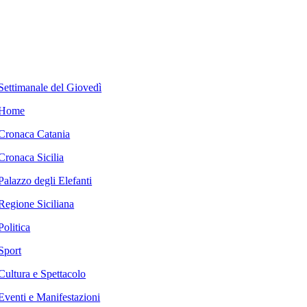
Settimanale del Giovedì
Home
Cronaca Catania
Cronaca Sicilia
Palazzo degli Elefanti
Regione Siciliana
Politica
Sport
Cultura e Spettacolo
Eventi e Manifestazioni