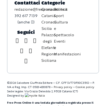
Contattaci
Categorie
redazione@freepressonline.it
Cronaca
Politica
392 617 7139
Catania
Sport
(anche
)
Cronaca
Cultura
Sicilia
e
Seguici
Palazzo
Spettacolo
degli
Eventi
Elefanti
e
Regione
Manifestazioni
Siciliana
©
2026
Salvatore Giuffrida Editore – C.F. GFFSVT70P30C351O – P.
IVA e Reg. Imp. CT 05834830878 –
Privacy policy
–
Cookie policy
Sede legale: Via Grazia Deledda 2, 95128 Catania (CT)
Designed by
Free Press Online è una testata giornalistica registrata presso il