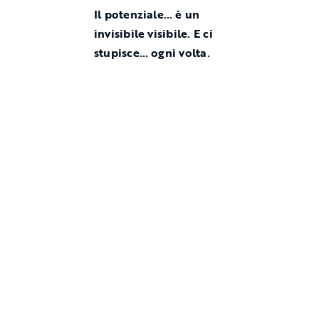
Il potenziale… è un
invisibile visibile. E ci
stupisce… ogni volta.