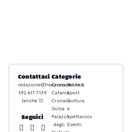
Contattaci
Categorie
redazione@freepressonline.it
Cronaca
Politica
392 617 7139
Catania
Sport
(anche
)
Cronaca
Cultura
Sicilia
e
Palazzo
Spettacolo
Seguici
degli
Eventi