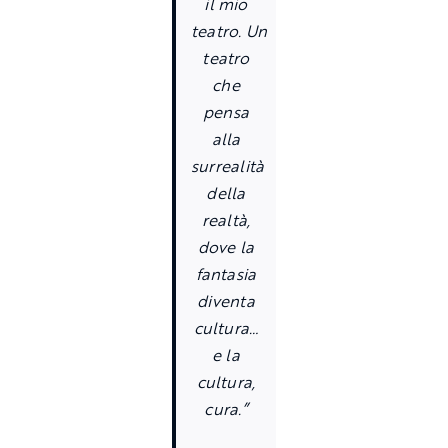
il mio
teatro. Un
teatro
che
pensa
alla
surrealità
della
realtà,
dove la
fantasia
diventa
cultura…
e la
cultura,
cura.”