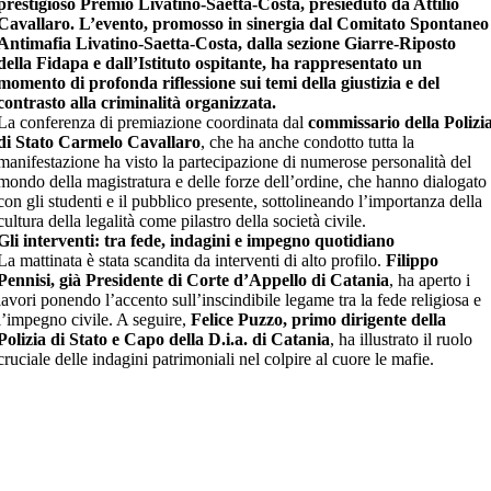
prestigioso Premio Livatino-Saetta-Costa, presieduto da Attilio
Cavallaro. L’evento, promosso in sinergia dal Comitato Spontaneo
Antimafia Livatino-Saetta-Costa, dalla sezione Giarre-Riposto
della Fidapa e dall’Istituto ospitante, ha rappresentato un
momento di profonda riflessione sui temi della giustizia e del
contrasto alla criminalità organizzata.
La conferenza di premiazione coordinata dal
commissario della Polizi
di Stato Carmelo Cavallaro
, che ha anche condotto tutta la
manifestazione ha visto la partecipazione di numerose personalità del
mondo della magistratura e delle forze dell’ordine, che hanno dialogato
con gli studenti e il pubblico presente, sottolineando l’importanza della
cultura della legalità come pilastro della società civile.
Gli interventi: tra fede, indagini e impegno quotidiano
La mattinata è stata scandita da interventi di alto profilo.
Filippo
Pennisi, già Presidente di Corte d’Appello di Catania
, ha aperto i
lavori ponendo l’accento sull’inscindibile legame tra la fede religiosa e
l’impegno civile. A seguire,
Felice Puzzo, primo dirigente della
Polizia di Stato e Capo della D.i.a. di Catania
, ha illustrato il ruolo
cruciale delle indagini patrimoniali nel colpire al cuore le mafie.