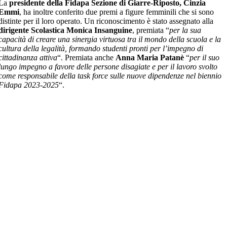
La
presidente della Fidapa Sezione di Giarre-Riposto, Cinzia
Emmi
, ha inoltre conferito due premi a figure femminili che si sono
distinte per il loro operato. Un riconoscimento è stato assegnato alla
dirigente Scolastica Monica Insanguine
, premiata “
per la sua
capacità di creare una sinergia virtuosa tra il mondo della scuola e la
cultura della legalità, formando studenti pronti per l’impegno di
cittadinanza attiva
“. Premiata anche
Anna Maria Patanè
“
per il suo
lungo impegno a favore delle persone disagiate e per il lavoro svolto
come responsabile della task force sulle nuove dipendenze nel biennio
Fidapa 2023-2025
“.