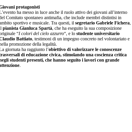
Giovani protagonisti
L’evento ha messo in luce anche il ruolo attivo dei giovani all’interno
del Comitato spontaneo antimafia, che include membri distintisi in
ambito sportivo e musicale. Tra questi, il
segretario Gabriele Fichera
,
il
pianista Gianluca Spartà
, che ha eseguito la sua composizione
originale “
I colori del cielo azzurro
“, e lo
studente universitario
Claudio Battiato
, testimoni di un impegno concreto nel volontariato e
nella promozione della legalità.
La giornata ha raggiunto l’
obiettivo di valorizzare le conoscenze
trasversali di educazione civica, stimolando una coscienza critica
negli studenti presenti, che hanno seguito i lavori con grande
attenzione
.