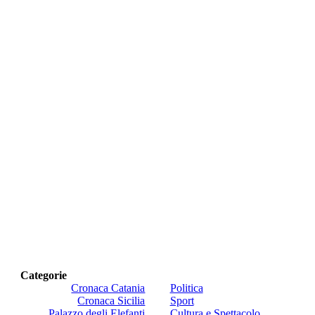
Categorie
Cronaca Catania
Politica
Cronaca Sicilia
Sport
Palazzo degli Elefanti
Cultura e Spettacolo