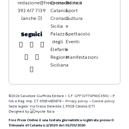
redazione@freepressonline.it
Cronaca
Politica
392 617 7139
Catania
Sport
(anche
)
Cronaca
Cultura
Sicilia
e
Palazzo
Spettacolo
Seguici
degli
Eventi
Elefanti
e
Regione
Manifestazioni
Siciliana
©
2026
Salvatore Giuffrida Editore – C.F. GFFSVT70P30C351O – P.
IVA e Reg. Imp. CT 05834830878 –
Privacy policy
–
Cookie policy
Sede legale: Via Grazia Deledda 2, 95128 Catania (CT)
Designed by
Free Press Online è una testata giornalistica registrata presso il
Tribunale di Catania n.2/2020 del 02/03/2020