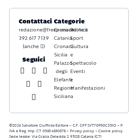
Contattaci
Categorie
redazione@freepressonline.it
Cronaca
Politica
392 617 7139
Catania
Sport
(anche
)
Cronaca
Cultura
Sicilia
e
Seguici
Palazzo
Spettacolo
degli
Eventi
Elefanti
e
Regione
Manifestazioni
Siciliana
©
2026
Salvatore Giuffrida Editore – C.F. GFFSVT70P30C351O – P.
IVA e Reg. Imp. CT 05834830878 –
Privacy policy
–
Cookie policy
Sede legale: Via Grazia Deledda 2, 95128 Catania (CT)