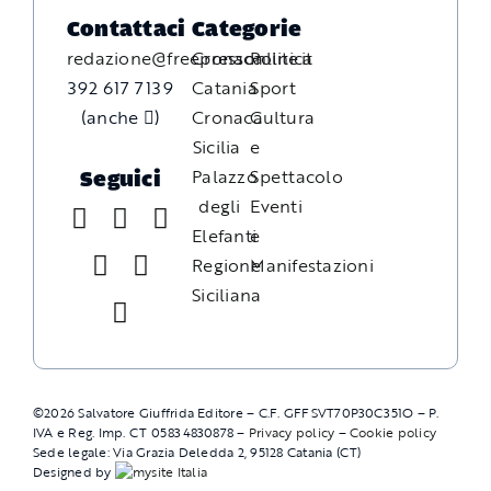
Contattaci
Categorie
redazione@freepressonline.it
Cronaca
Politica
392 617 7139
Catania
Sport
(anche
)
Cronaca
Cultura
Sicilia
e
Palazzo
Spettacolo
Seguici
degli
Eventi
Elefanti
e
Regione
Manifestazioni
Siciliana
©
2026
Salvatore Giuffrida Editore – C.F. GFFSVT70P30C351O – P.
IVA e Reg. Imp. CT 05834830878 –
Privacy policy
–
Cookie policy
Sede legale: Via Grazia Deledda 2, 95128 Catania (CT)
Designed by