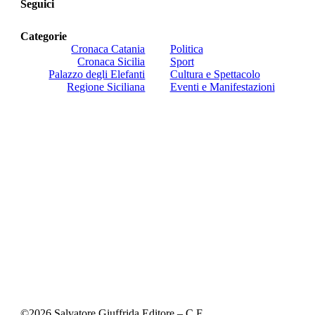
Seguici
Categorie
Cronaca Catania
Politica
Cronaca Sicilia
Sport
Palazzo degli Elefanti
Cultura e Spettacolo
Regione Siciliana
Eventi e Manifestazioni
©
2026
Salvatore Giuffrida Editore – C.F.