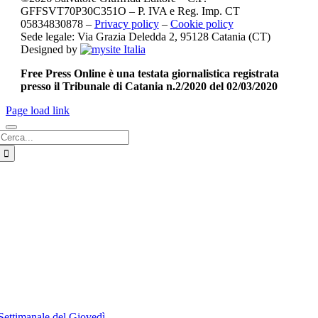
GFFSVT70P30C351O – P. IVA e Reg. Imp. CT
05834830878 –
Privacy policy
–
Cookie policy
Sede legale: Via Grazia Deledda 2, 95128 Catania (CT)
Designed by
Free Press Online è una testata giornalistica registrata
presso il Tribunale di Catania n.2/2020 del 02/03/2020
Page load link
Cerca
per:
Settimanale del Giovedì