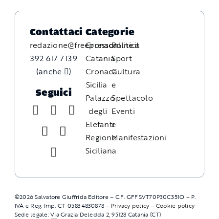
Contattaci
Categorie
redazione@freepressonline.it
Cronaca
Politica
392 617 7139
Catania
Sport
(anche
)
Cronaca
Cultura
Sicilia
e
Seguici
Palazzo
Spettacolo
degli
Eventi
Elefanti
e
Regione
Manifestazioni
Siciliana
©
2026
Salvatore Giuffrida Editore – C.F. GFFSVT70P30C351O – P.
IVA e Reg. Imp. CT 05834830878 –
Privacy policy
–
Cookie policy
Sede legale: Via Grazia Deledda 2, 95128 Catania (CT)