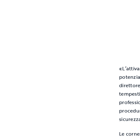
«L’attiv
potenzia
direttor
tempestiv
professio
procedur
sicurezza
Le corne