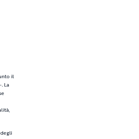
nto il
-. La
se
lità,
 degli