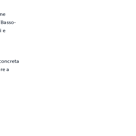
nne
“Basso-
i e
concreta
ere a