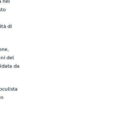
a nel
sto
tà di
one,
ni del
uidata da
oculista
on