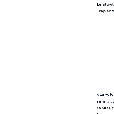
Le attiv
Trapiant
«La volo
sensibil
sanitari