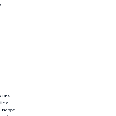
e
a una
ile e
Giuseppe