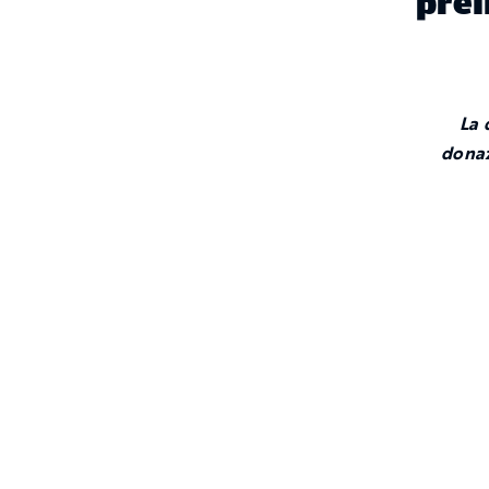
prel
La 
dona