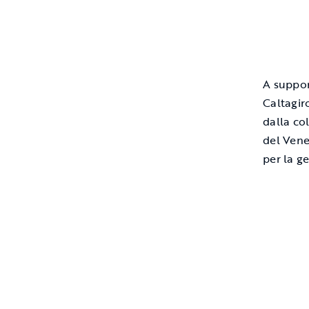
A suppor
Caltagir
dalla co
del Vene
per la ge