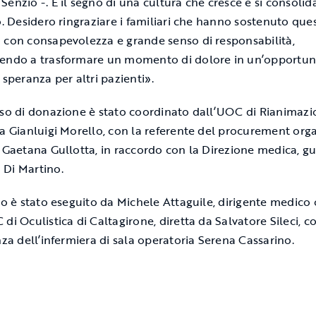
Senzio -. È il segno di una cultura che cresce e si consolid
io. Desidero ringraziare i familiari che hanno sostenuto que
 con consapevolezza e grande senso di responsabilità,
endo a trasformare un momento di dolore in un’opportuni
 speranza per altri pazienti».
sso di donazione è stato coordinato dall’UOC di Rianimazi
da Gianluigi Morello, con la referente del procurement orga
, Gaetana Gullotta, in raccordo con la Direzione medica, g
Di Martino.
evo è stato eseguito da Michele Attaguile, dirigente medico 
di Oculistica di Caltagirone, diretta da Salvatore Sileci, c
enza dell’infermiera di sala operatoria Serena Cassarino.