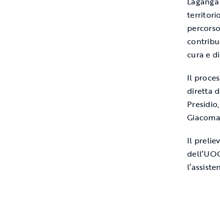
Laganga 
territor
percorso
contribu
cura e di
Il proce
diretta 
Presidio
Giacoma 
Il preli
dell’UOC 
l’assist