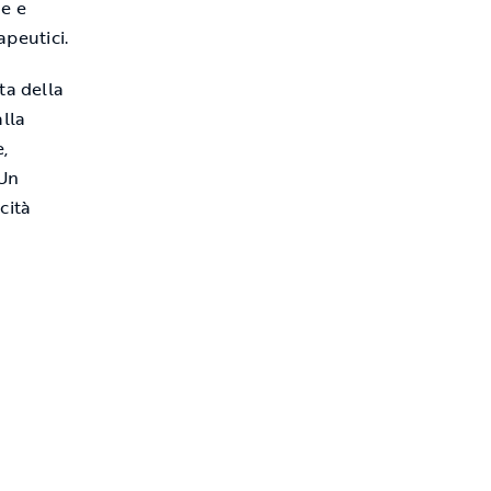
he e
apeutici.
ta della
alla
,
 Un
cità