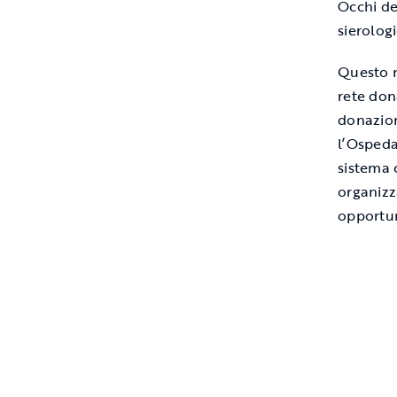
Occhi de
sierologi
Questo n
rete don
donazion
l’Ospedal
sistema 
organizz
opportun