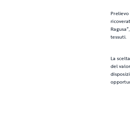
Prelievo
ricovera
Ragusa”,
tessuti.
La scelt
del valo
disposizi
opportun