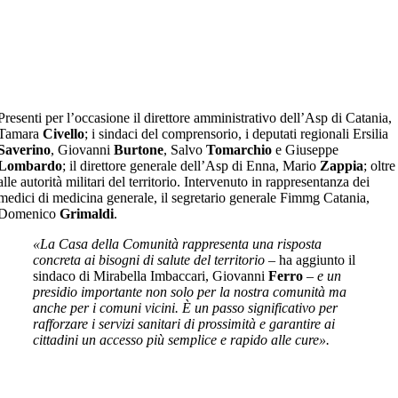
Presenti per l’occasione il direttore amministrativo dell’Asp di Catania,
Tamara
Civello
; i sindaci del comprensorio, i deputati regionali Ersilia
Saverino
, Giovanni
Burtone
, Salvo
Tomarchio
e Giuseppe
Lombardo
; il direttore generale dell’Asp di Enna, Mario
Zappia
; oltre
alle autorità militari del territorio. Intervenuto in rappresentanza dei
medici di medicina generale, il segretario generale Fimmg Catania,
Domenico
Grimaldi
.
«La Casa della Comunità rappresenta una risposta
concreta ai bisogni di salute del territorio
– ha aggiunto il
sindaco di Mirabella Imbaccari, Giovanni
Ferro
–
e un
presidio importante non solo per la nostra comunità ma
anche per i comuni vicini. È un passo significativo per
rafforzare i servizi sanitari di prossimità e garantire ai
cittadini un accesso più semplice e rapido alle cure».