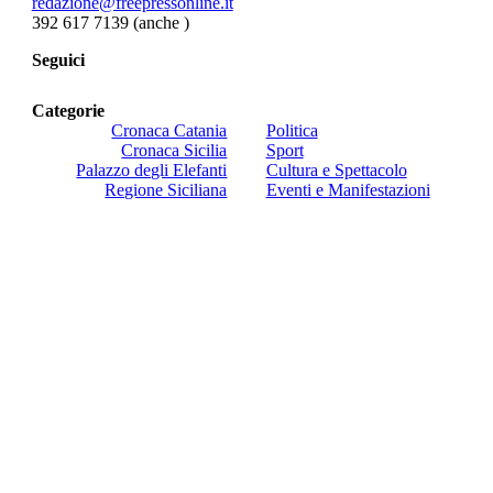
redazione@freepressonline.it
392 617 7139 (anche
)
Seguici
Categorie
Cronaca Catania
Politica
Cronaca Sicilia
Sport
Palazzo degli Elefanti
Cultura e Spettacolo
Regione Siciliana
Eventi e Manifestazioni