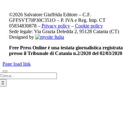
©
2026
Salvatore Giuffrida Editore – C.F.
GFFSVT70P30C351O – P. IVA e Reg. Imp. CT
05834830878 –
Privacy policy
–
Cookie policy
Sede legale: Via Grazia Deledda 2, 95128 Catania (CT)
Designed by
Free Press Online è una testata giornalistica registrata
presso il Tribunale di Catania n.2/2020 del 02/03/2020
Page load link
Cerca
per: