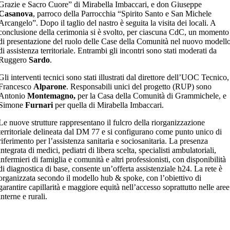
Grazie e Sacro Cuore” di Mirabella Imbaccari, e don Giuseppe
Casanova
, parroco della Parrocchia “Spirito Santo e San Michele
Arcangelo”. Dopo il taglio del nastro è seguita la visita dei locali. A
conclusione della cerimonia si è svolto, per ciascuna CdC, un momento
di presentazione del ruolo delle Case della Comunità nel nuovo modell
di assistenza territoriale. Entrambi gli incontri sono stati moderati da
Ruggero
Sardo
.
Gli interventi tecnici sono stati illustrati dal direttore dell’UOC Tecnico,
Francesco
Alparone
. Responsabili unici del progetto (RUP) sono
Antonio
Montemagno,
per la Casa della Comunità di Grammichele, e
Simone
Furnari
per quella di Mirabella Imbaccari.
Le nuove strutture rappresentano il fulcro della riorganizzazione
territoriale delineata dal DM 77 e si configurano come punto unico di
riferimento per l’assistenza sanitaria e sociosanitaria. La presenza
integrata di medici, pediatri di libera scelta, specialisti ambulatoriali,
infermieri di famiglia e comunità e altri professionisti, con disponibilità
di diagnostica di base, consente un’offerta assistenziale h24. La rete è
organizzata secondo il modello hub & spoke, con l’obiettivo di
garantire capillarità e maggiore equità nell’accesso soprattutto nelle aree
interne e rurali.