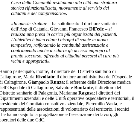
Casa della Comunità restituiamo alla città una struttura
storica rifunzionalizzata, nuovamente al servizio dei
cittadini e del comprensorio».
«In queste strutture
– ha sottolineato il direttore sanitario
dell’Asp di Catania, Giovanni Francesco
Di
Fede
–
si
realizza una presa in carico più organizzata dei pazienti.
L’obiettivo è intercettare i bisogni di salute in modo
tempestivo, rafforzando la continuità assistenziale e
contribuendo anche a ridurre gli accessi impropri al
pronto soccorso, offrendo ai cittadini percorsi di cura più
vicini e appropriati».
Hanno partecipato, inoltre, il direttore del Distretto sanitario di
Caltagirone, Maria
Rivoltato
; il direttore amministrativo dell’Ospedale
di Caltagirone, Giampaolo
Runza
; il referente della Direzione medica
dell’Ospedale di Caltagirone, Salvatore
Bonfante
; il direttore del
Distretto sanitario di Palagonia, Marianna
Ragusa
; i direttori dei
Dipartimenti aziendali e delle Unità operative ospedaliere e territoriali, i
presidente del Comitato consultivo aziendale, Pieremilio
Vasta
, e
rappresentanti delle associazioni di volontariato del territorio, i tecnici
che hanno seguito la progettazione e l’esecuzione dei lavori, gli
operatori delle due CdC.