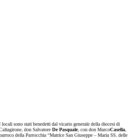
I locali sono stati benedetti dal vicario generale della diocesi di
Caltagirone, don Salvatore
De Pasquale
, con don Marco
Casella
,
parroco della Parrocchia “Matrice San Giuseppe – Maria SS. delle