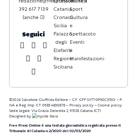
redazione@freepressonline.it
Cronaca
Politica
392 617 7139
Catania
Sport
(anche
)
Cronaca
Cultura
Sicilia
e
Palazzo
Spettacolo
Seguici
degli
Eventi
Elefanti
e
Regione
Manifestazioni
Siciliana
©
2026
Salvatore Giuffrida Editore – C.F. GFFSVT70P30C351O – P.
IVA e Reg. Imp. CT 05834830878 –
Privacy policy
–
Cookie policy
Sede legale: Via Grazia Deledda 2, 95128 Catania (CT)
Designed by
Free Press Online è una testata giornalistica registrata presso il
Tribunale di Catania n.2/2020 del 02/03/2020