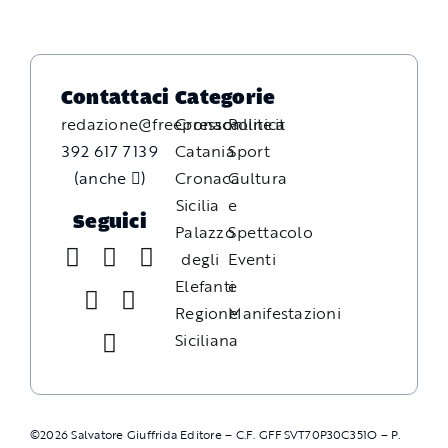
Contattaci
Categorie
redazione@freepressonline.it
Cronaca
Politica
392 617 7139
Catania
Sport
(anche
)
Cronaca
Cultura
Sicilia
e
Seguici
Palazzo
Spettacolo
degli
Eventi
Elefanti
e
Regione
Manifestazioni
Siciliana
©
2026
Salvatore Giuffrida Editore – C.F. GFFSVT70P30C351O – P.