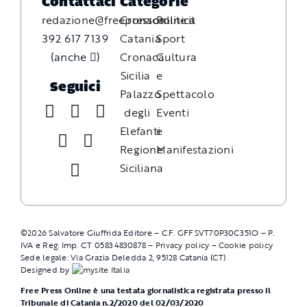
Contattaci
Categorie
redazione@freepressonline.it
Cronaca
Politica
392 617 7139
Catania
Sport
(anche
)
Cronaca
Cultura
Sicilia
e
Seguici
Palazzo
Spettacolo
degli
Eventi
Elefanti
e
Regione
Manifestazioni
Siciliana
©
2026
Salvatore Giuffrida Editore – C.F. GFFSVT70P30C351O – P.
IVA e Reg. Imp. CT 05834830878 –
Privacy policy
–
Cookie policy
Sede legale: Via Grazia Deledda 2, 95128 Catania (CT)
Designed by
Free Press Online è una testata giornalistica registrata presso il
Tribunale di Catania n.2/2020 del 02/03/2020