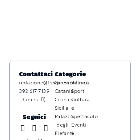
Contattaci
Categorie
redazione@freepressonline.it
Cronaca
Politica
392 617 7139
Catania
Sport
(anche
)
Cronaca
Cultura
Sicilia
e
Palazzo
Spettacolo
Seguici
degli
Eventi
Elefanti
e