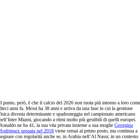
Il punto, però, è che il calcio del 2026 non ruota più intorno a loro com
dieci anni fa. Messi ha 38 anni e arriva da una fase in cui la gestione
fisica diventa determinante e spadroneggia nel campionato americano
nell’Inter Miami, giocando a ritmi molto più gestibili di quelli europei.
Ronaldo ne ha 41, la sua vita privata insieme a sua moglie
Georgina
Rodriguez sposata nel 2018
viene ormai al primo posto, ma continua a
segnare con regolarità anche se, in Arabia nell’Al Nassr, in un contesto