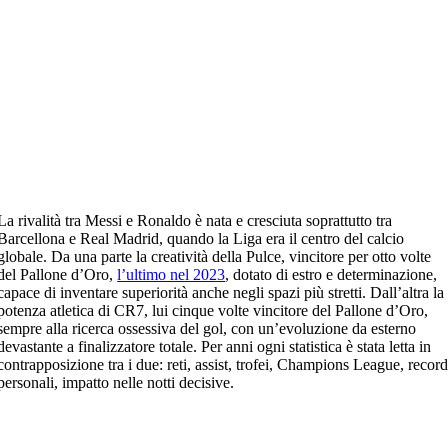
La rivalità tra Messi e Ronaldo è nata e cresciuta soprattutto tra
Barcellona e Real Madrid, quando la Liga era il centro del calcio
globale. Da una parte la creatività della Pulce, vincitore per otto volte
del Pallone d’Oro,
l’ultimo nel 2023
, dotato di estro e determinazione,
capace di inventare superiorità anche negli spazi più stretti. Dall’altra la
potenza atletica di CR7, lui cinque volte vincitore del Pallone d’Oro,
sempre alla ricerca ossessiva del gol, con un’evoluzione da esterno
devastante a finalizzatore totale. Per anni ogni statistica è stata letta in
contrapposizione tra i due: reti, assist, trofei, Champions League, recor
personali, impatto nelle notti decisive.