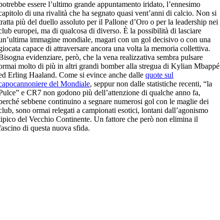
potrebbe essere l’ultimo grande appuntamento iridato, l’ennesimo
capitolo di una rivalità che ha segnato quasi vent’anni di calcio. Non si
tratta più del duello assoluto per il Pallone d’Oro o per la leadership nei
club europei, ma di qualcosa di diverso. È la possibilità di lasciare
un’ultima immagine mondiale, magari con un gol decisivo o con una
giocata capace di attraversare ancora una volta la memoria collettiva.
Bisogna evidenziare, però, che la vena realizzativa sembra pulsare
ormai molto di più in altri grandi bomber alla stregua di Kylian Mbappé
ed Erling Haaland. Come si evince anche dalle
quote sul
capocannoniere del Mondiale
, seppur non dalle statistiche recenti, “la
Pulce” e CR7 non godono più dell’attenzione di qualche anno fa,
perché sebbene continuino a segnare numerosi gol con le maglie dei
club, sono ormai relegati a campionati esotici, lontani dall’agonismo
tipico del Vecchio Continente. Un fattore che però non elimina il
fascino di questa nuova sfida.