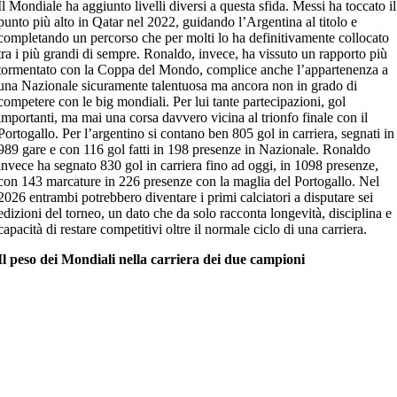
Il Mondiale ha aggiunto livelli diversi a questa sfida. Messi ha toccato il
punto più alto in Qatar nel 2022, guidando l’Argentina al titolo e
completando un percorso che per molti lo ha definitivamente collocato
tra i più grandi di sempre. Ronaldo, invece, ha vissuto un rapporto più
tormentato con la Coppa del Mondo, complice anche l’appartenenza a
una Nazionale sicuramente talentuosa ma ancora non in grado di
competere con le big mondiali. Per lui tante partecipazioni, gol
importanti, ma mai una corsa davvero vicina al trionfo finale con il
Portogallo. Per l’argentino si contano ben 805 gol in carriera, segnati in
989 gare e con 116 gol fatti in 198 presenze in Nazionale. Ronaldo
invece ha segnato 830 gol in carriera fino ad oggi, in 1098 presenze,
con 143 marcature in 226 presenze con la maglia del Portogallo. Nel
2026 entrambi potrebbero diventare i primi calciatori a disputare sei
edizioni del torneo, un dato che da solo racconta longevità, disciplina e
capacità di restare competitivi oltre il normale ciclo di una carriera.
Il peso dei Mondiali nella carriera dei due campioni