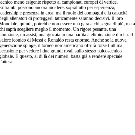
tecnico meno esigente rispetto ai campionati europei di vertice.
Entrambi possono ancora incidere, soprattutto per esperienza,
leadership e presenza in area, ma il ruolo dei compagni e la capacità
degli allenatori di proteggerli tatticamente saranno decisivi. Il loro
Mondiale, quindi, potrebbe non essere una gara a chi segna di più, ma 
chi saprà scegliere meglio il momento. Un rigore pesante, una
punizione, un assist, una giocata in una partita a eliminazione diretta. Il
valore iconico di Messi e Ronaldo resta enorme. Anche se la nuova
generazione spinge, il torneo nordamericano offrirà forse l’ultima
occasione per vedere i due grandi rivali sullo stesso palcoscenico
globale. E questo, al di là dei numeri, basta già a rendere speciale
l’attesa.