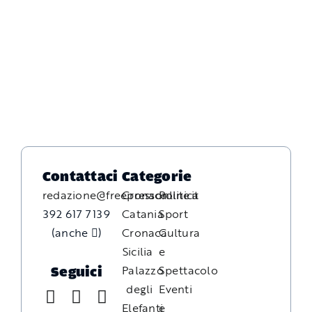
Contattaci
Categorie
redazione@freepressonline.it
Cronaca
Politica
392 617 7139
Catania
Sport
(anche
)
Cronaca
Cultura
Sicilia
e
Palazzo
Spettacolo
Seguici
degli
Eventi
Elefanti
e