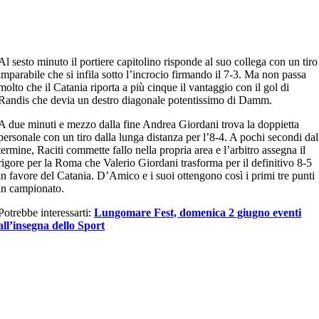
Al sesto minuto il portiere capitolino risponde al suo collega con un tiro
imparabile che si infila sotto l’incrocio firmando il 7-3. Ma non passa
molto che il Catania riporta a più cinque il vantaggio con il gol di
Randis che devia un destro diagonale potentissimo di Damm.
A due minuti e mezzo dalla fine Andrea Giordani trova la doppietta
personale con un tiro dalla lunga distanza per l’8-4. A pochi secondi dal
termine, Raciti commette fallo nella propria area e l’arbitro assegna il
rigore per la Roma che Valerio Giordani trasforma per il definitivo 8-5
in favore del Catania. D’Amico e i suoi ottengono così i primi tre punti
in campionato.
Potrebbe interessarti:
Lungomare Fest, domenica 2 giugno eventi
all’insegna dello Sport