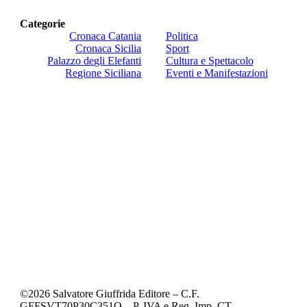
Categorie
Cronaca Catania
Politica
Cronaca Sicilia
Sport
Palazzo degli Elefanti
Cultura e Spettacolo
Regione Siciliana
Eventi e Manifestazioni
©
2026
Salvatore Giuffrida Editore – C.F.
GFFSVT70P30C351O – P. IVA e Reg. Imp. CT