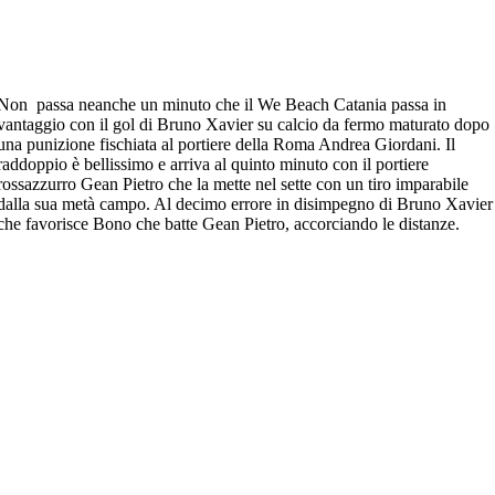
Non passa neanche un minuto che il We Beach Catania passa in
vantaggio con il gol di Bruno Xavier su calcio da fermo maturato dopo
una punizione fischiata al portiere della Roma Andrea Giordani. Il
raddoppio è bellissimo e arriva al quinto minuto con il portiere
rossazzurro Gean Pietro che la mette nel sette con un tiro imparabile
dalla sua metà campo. Al decimo errore in disimpegno di Bruno Xavier
che favorisce Bono che batte Gean Pietro, accorciando le distanze.