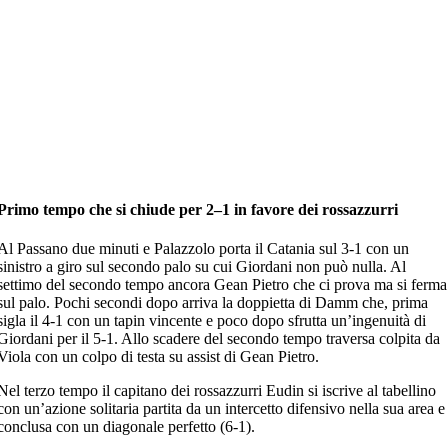
Primo tempo che si chiude per 2–1 in favore dei rossazzurri
Al Passano due minuti e Palazzolo porta il Catania sul 3-1 con un
sinistro a giro sul secondo palo su cui Giordani non può nulla. Al
settimo del secondo tempo ancora Gean Pietro che ci prova ma si ferma
sul palo. Pochi secondi dopo arriva la doppietta di Damm che, prima
sigla il 4-1 con un tapin vincente e poco dopo sfrutta un’ingenuità di
Giordani per il 5-1. Allo scadere del secondo tempo traversa colpita da
Viola con un colpo di testa su assist di Gean Pietro.
Nel terzo tempo il capitano dei rossazzurri Eudin si iscrive al tabellino
con un’azione solitaria partita da un intercetto difensivo nella sua area e
conclusa con un diagonale perfetto (6-1).