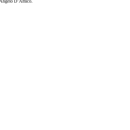
Angelo D’Amico.