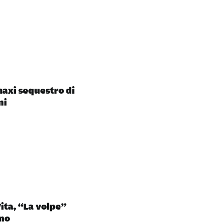
maxi sequestro di
ni
ita, “La volpe”
ino