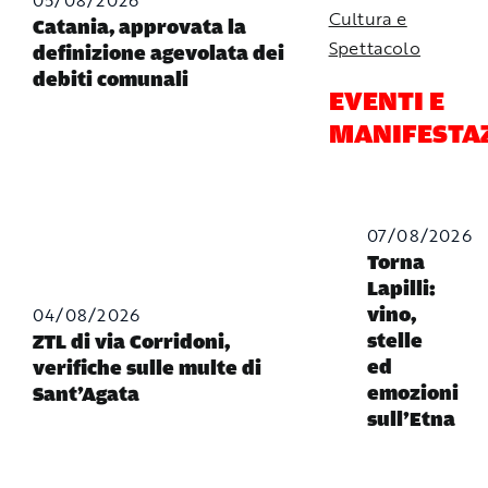
Cultura e
Catania, approvata la
Spettacolo
definizione agevolata dei
debiti comunali
EVENTI E
MANIFESTA
07/08/2026
Torna
Lapilli:
04/08/2026
vino,
stelle
ZTL di via Corridoni,
ed
verifiche sulle multe di
emozioni
Sant’Agata
sull’Etna