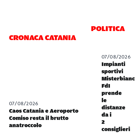
POLITICA
CRONACA CATANIA
07/08/2026
Impianti
sportivi
Misterbianc
FdI
prende
le
07/08/2026
distanze
Caos Catania e Aeroporto
da i
Comiso resta il brutto
2
anatroccolo
consiglieri