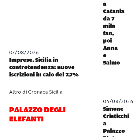
a
Catania
da 7
mila
fan,
poi
Anna
07/08/2026
e
Imprese, Sicilia in
Salmo
controtendenza: nuove
iscrizioni in calo del 7,7%
Altro di Cronaca Sicilia
04/08/2026
PALAZZO DEGLI
Simone
Cristicchi
ELEFANTI
a
Palazzo