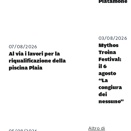
Platamone
03/08/2026
Mythos
07/08/2026
Troina
Al via i lavori per la
Festival:
riqualificazione della
il 6
piscina Plaia
agosto
“La
congiura
dei
nessuno”
Altro di
05/08/2026