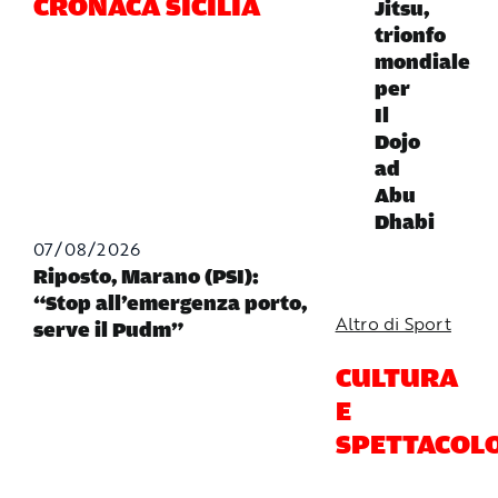
CRONACA SICILIA
Jitsu,
trionfo
mondiale
per
Il
Dojo
ad
Abu
Dhabi
07/08/2026
Riposto, Marano (PSI):
“Stop all’emergenza porto,
Altro di Sport
serve il Pudm”
CULTURA
E
SPETTACOL