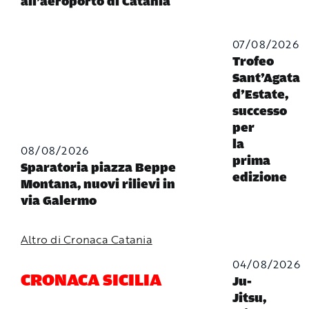
all’aeroporto di Catania
07/08/2026
Trofeo
Sant’Agata
d’Estate,
successo
per
la
08/08/2026
prima
Sparatoria piazza Beppe
edizione
Montana, nuovi rilievi in
via Galermo
Altro di Cronaca Catania
04/08/2026
CRONACA SICILIA
Ju-
Jitsu,