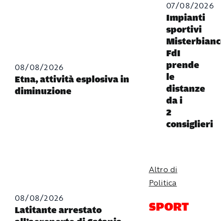
07/08/2026
Impianti
sportivi
Misterbianc
FdI
prende
08/08/2026
le
Etna, attività esplosiva in
distanze
diminuzione
da i
2
consiglieri
Altro di
Politica
08/08/2026
SPORT
Latitante arrestato