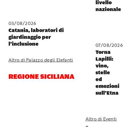
livello
nazionale
03/08/2026
Catania, laboratori di
giardinaggio per
l’inclusione
07/08/2026
Torna
Lapilli:
Altro di Palazzo degli Elefanti
vino,
stelle
REGIONE SICILIANA
ed
emozioni
sull’Etna
Altro di Eventi
e