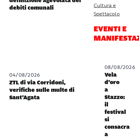
definizione agevolata dei
Cultura e
debiti comunali
Spettacolo
EVENTI E
MANIFESTA
08/08/2026
04/08/2026
Vela
d’oro
ZTL di via Corridoni,
a
verifiche sulle multe di
Stazzo:
Sant’Agata
il
festival
si
consacra
a