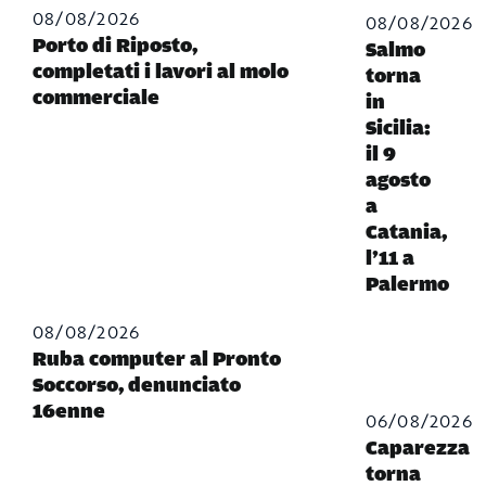
08/08/2026
08/08/2026
Porto di Riposto,
Salmo
completati i lavori al molo
torna
commerciale
in
Sicilia:
il 9
agosto
a
Catania,
l’11 a
Palermo
08/08/2026
Ruba computer al Pronto
Soccorso, denunciato
16enne
06/08/2026
Caparezza
torna