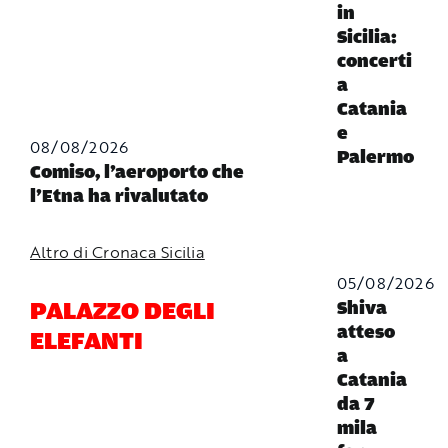
in
Sicilia:
concerti
a
Catania
e
08/08/2026
Palermo
Comiso, l’aeroporto che
l’Etna ha rivalutato
Altro di Cronaca Sicilia
05/08/2026
PALAZZO DEGLI
Shiva
atteso
ELEFANTI
a
Catania
da 7
mila