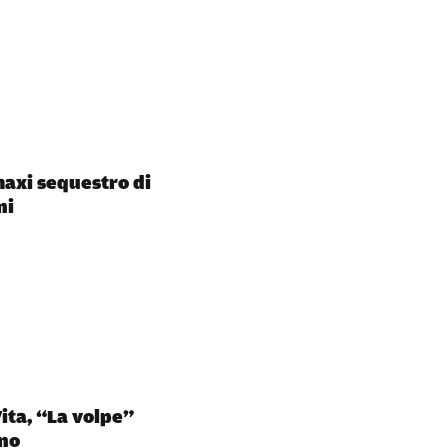
maxi sequestro di
ni
ita, “La volpe”
ino