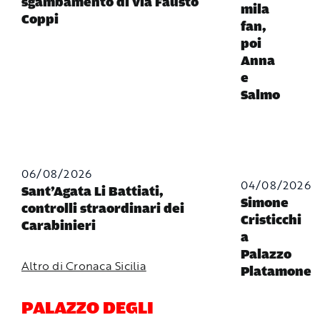
sgambamento di via Fausto
mila
Coppi
fan,
poi
Anna
e
Salmo
06/08/2026
04/08/2026
Sant’Agata Li Battiati,
Simone
controlli straordinari dei
Cristicchi
Carabinieri
a
Palazzo
Altro di Cronaca Sicilia
Platamone
PALAZZO DEGLI