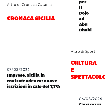
per
Altro di Cronaca Catania
Il
Dojo
CRONACA SICILIA
ad
Abu
Dhabi
Altro di Sport
CULTURA
07/08/2026
E
Imprese, Sicilia in
SPETTACOL
controtendenza: nuove
iscrizioni in calo del 7,7%
06/08/2026
Caparezza