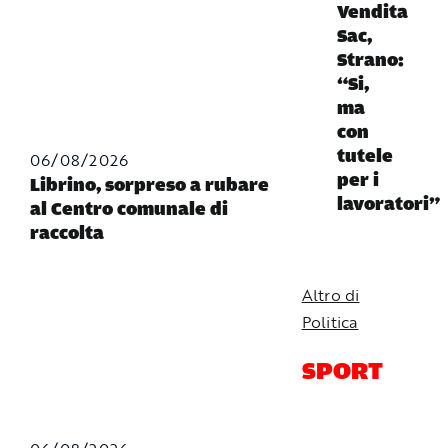
Vendita
Sac,
Strano:
“Si,
ma
con
tutele
06/08/2026
per i
Librino, sorpreso a rubare
lavoratori”
al Centro comunale di
raccolta
Altro di
Politica
SPORT