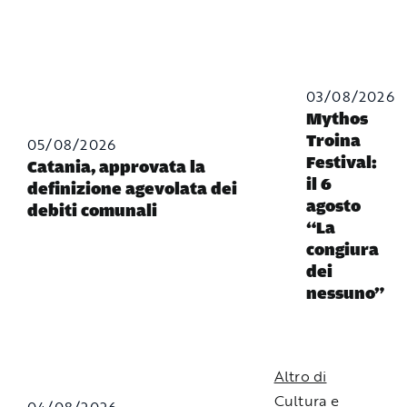
03/08/2026
Mythos
Troina
05/08/2026
Festival:
Catania, approvata la
il 6
definizione agevolata dei
agosto
debiti comunali
“La
congiura
dei
nessuno”
Altro di
Cultura e
04/08/2026