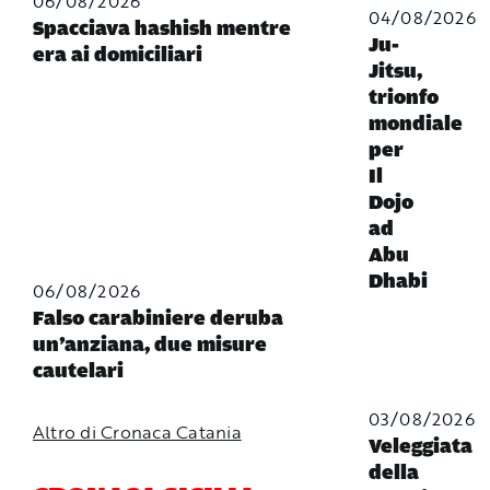
06/08/2026
04/08/2026
Spacciava hashish mentre
Ju-
era ai domiciliari
Jitsu,
trionfo
mondiale
per
Il
Dojo
ad
Abu
Dhabi
06/08/2026
Falso carabiniere deruba
un’anziana, due misure
cautelari
03/08/2026
Altro di Cronaca Catania
Veleggiata
della