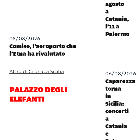
agosto
a
Catania,
l’11 a
Palermo
08/08/2026
Comiso, l’aeroporto che
l’Etna ha rivalutato
Altro di Cronaca Sicilia
06/08/2026
Caparezza
PALAZZO DEGLI
torna
in
ELEFANTI
Sicilia:
concerti
a
Catania
e