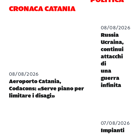
CRONACA CATANIA
08/08/2026
Russia
Ucraina,
continui
attacchi
di
una
08/08/2026
guerra
Aeroporto Catania,
infinita
Codacons: «Serve piano per
limitare i disagi»
07/08/2026
Impianti