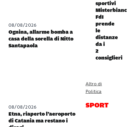
sportivi
Misterbianc
FdI
prende
08/08/2026
le
Ognina, allarme bomba a
distanze
casa della sorella di Nitto
da i
Santapaola
2
consiglieri
Altro di
Politica
SPORT
08/08/2026
Etna, riaperto l’aeroporto
di Catania ma restano i