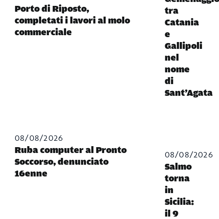
Porto di Riposto,
tra
completati i lavori al molo
Catania
commerciale
e
Gallipoli
nel
nome
di
Sant’Agata
08/08/2026
Ruba computer al Pronto
08/08/2026
Soccorso, denunciato
Salmo
16enne
torna
in
Sicilia:
il 9