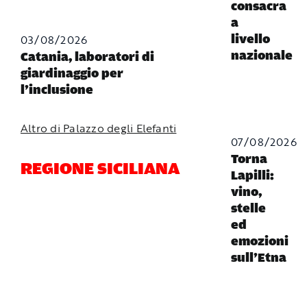
consacra
a
03/08/2026
livello
nazionale
Catania, laboratori di
giardinaggio per
l’inclusione
Altro di Palazzo degli Elefanti
07/08/2026
Torna
REGIONE SICILIANA
Lapilli:
vino,
stelle
ed
emozioni
sull’Etna