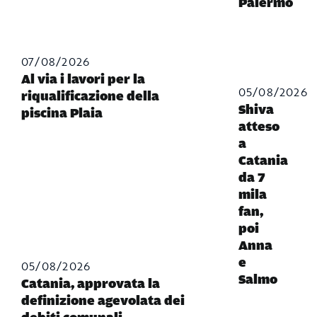
Palermo
07/08/2026
Al via i lavori per la
05/08/2026
riqualificazione della
Shiva
piscina Plaia
atteso
a
Catania
da 7
mila
fan,
poi
Anna
e
05/08/2026
Salmo
Catania, approvata la
definizione agevolata dei