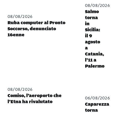
08/08/2026
Salmo
08/08/2026
torna
Ruba computer al Pronto
in
Soccorso, denunciato
Sicilia:
16enne
il 9
agosto
a
Catania,
l’11 a
Palermo
08/08/2026
Comiso, l’aeroporto che
06/08/2026
l’Etna ha rivalutato
Caparezza
torna