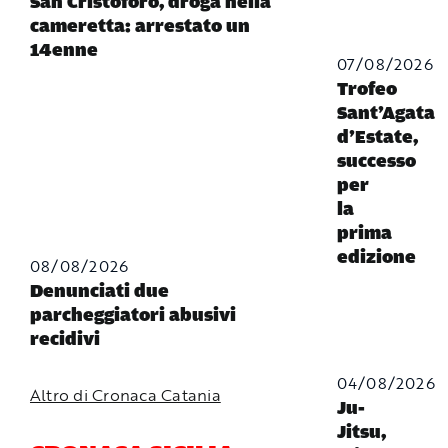
San Cristoforo, droga nella
cameretta: arrestato un
14enne
07/08/2026
Trofeo
Sant’Agata
d’Estate,
successo
per
la
prima
edizione
08/08/2026
Denunciati due
parcheggiatori abusivi
recidivi
04/08/2026
Altro di Cronaca Catania
Ju-
Jitsu,