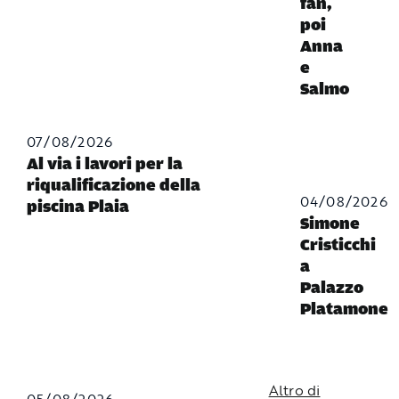
fan,
poi
Anna
e
Salmo
07/08/2026
Al via i lavori per la
riqualificazione della
04/08/2026
piscina Plaia
Simone
Cristicchi
a
Palazzo
Platamone
Altro di
05/08/2026