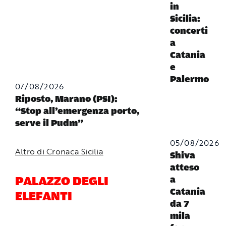
in
Sicilia:
concerti
a
Catania
e
Palermo
07/08/2026
Riposto, Marano (PSI):
“Stop all’emergenza porto,
serve il Pudm”
05/08/2026
Altro di Cronaca Sicilia
Shiva
atteso
PALAZZO DEGLI
a
Catania
ELEFANTI
da 7
mila