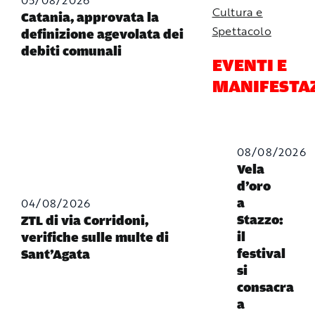
Cultura e
Catania, approvata la
Spettacolo
definizione agevolata dei
debiti comunali
EVENTI E
MANIFESTA
08/08/2026
Vela
d’oro
04/08/2026
a
Stazzo:
ZTL di via Corridoni,
il
verifiche sulle multe di
festival
Sant’Agata
si
consacra
a