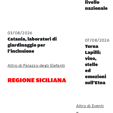
livello
nazionale
03/08/2026
Catania, laboratori di
07/08/2026
giardinaggio per
Torna
l’inclusione
Lapilli:
vino,
stelle
Altro di Palazzo degli Elefanti
ed
emozioni
REGIONE SICILIANA
sull’Etna
Altro di Eventi
e