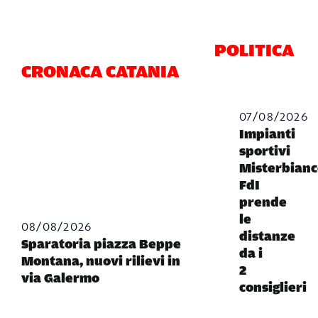
POLITICA
CRONACA CATANIA
07/08/2026
Impianti
sportivi
Misterbianc
FdI
prende
le
08/08/2026
distanze
Sparatoria piazza Beppe
da i
Montana, nuovi rilievi in
2
via Galermo
consiglieri