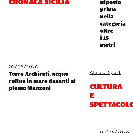
CRONACA SICILIA
Riposto
primo
nella
categoria
oltre
i 15
metri
05/08/2026
Altro di Sport
Torre Archirafi, acque
reflue in mare davanti al
CULTURA
plesso Manzoni
E
SPETTACOL
05/08/2026