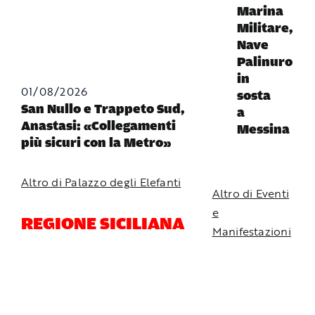
Marina
Militare,
Nave
Palinuro
in
01/08/2026
sosta
San Nullo e Trappeto Sud,
a
Anastasi: «Collegamenti
Messina
più sicuri con la Metro»
Altro di Palazzo degli Elefanti
Altro di Eventi
e
REGIONE SICILIANA
Manifestazioni