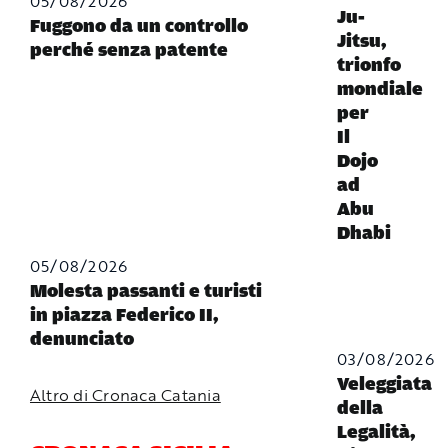
05/08/2026
Ju-
Fuggono da un controllo
Jitsu,
perché senza patente
trionfo
mondiale
per
Il
Dojo
ad
Abu
Dhabi
05/08/2026
Molesta passanti e turisti
in piazza Federico II,
denunciato
03/08/2026
Veleggiata
Altro di Cronaca Catania
della
Legalità,