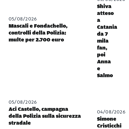
Shiva
atteso
05/08/2026
a
Mascali e Fondachello,
Catania
controlli della Polizia:
da 7
multe per 2.700 euro
mila
fan,
poi
Anna
e
Salmo
05/08/2026
Aci Castello, campagna
04/08/2026
della Polizia sulla sicurezza
Simone
stradale
Cristicchi