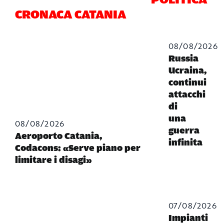
CRONACA CATANIA
08/08/2026
Russia
Ucraina,
continui
attacchi
di
una
08/08/2026
guerra
Aeroporto Catania,
infinita
Codacons: «Serve piano per
limitare i disagi»
07/08/2026
Impianti