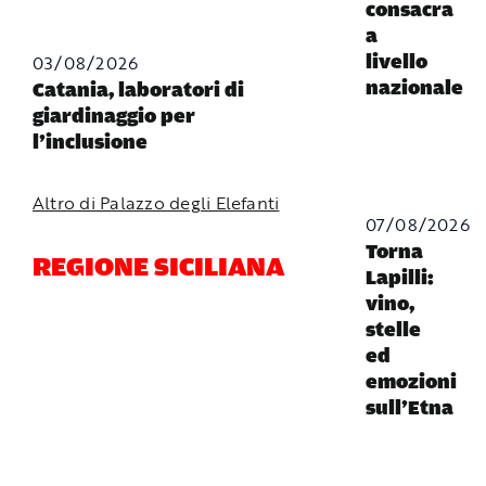
consacra
a
03/08/2026
livello
nazionale
Catania, laboratori di
giardinaggio per
l’inclusione
Altro di Palazzo degli Elefanti
07/08/2026
Torna
REGIONE SICILIANA
Lapilli:
vino,
stelle
ed
emozioni
sull’Etna