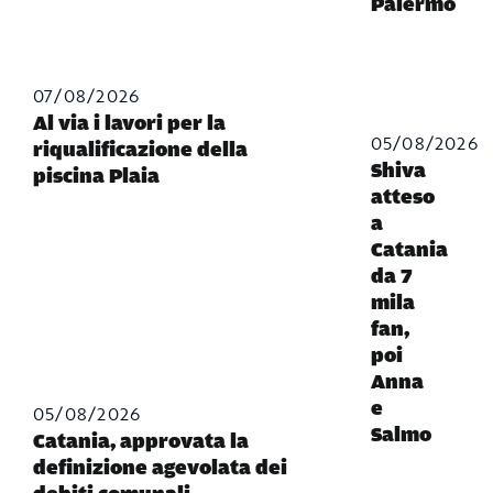
Palermo
07/08/2026
Al via i lavori per la
05/08/2026
riqualificazione della
Shiva
piscina Plaia
atteso
a
Catania
da 7
mila
fan,
poi
Anna
e
05/08/2026
Salmo
Catania, approvata la
definizione agevolata dei