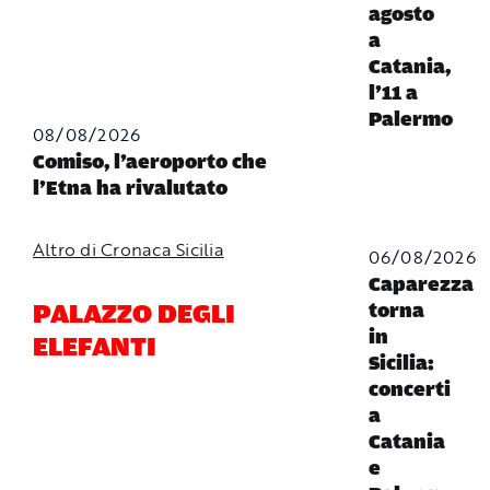
agosto
a
Catania,
l’11 a
Palermo
08/08/2026
Comiso, l’aeroporto che
l’Etna ha rivalutato
Altro di Cronaca Sicilia
06/08/2026
Caparezza
PALAZZO DEGLI
torna
in
ELEFANTI
Sicilia:
concerti
a
Catania
e