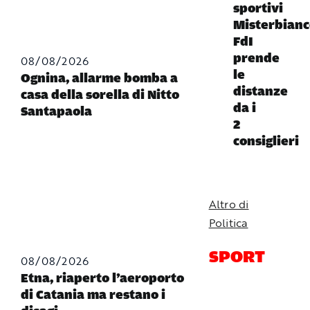
sportivi
Misterbianc
FdI
prende
08/08/2026
le
Ognina, allarme bomba a
distanze
casa della sorella di Nitto
da i
Santapaola
2
consiglieri
Altro di
Politica
SPORT
08/08/2026
Etna, riaperto l’aeroporto
di Catania ma restano i