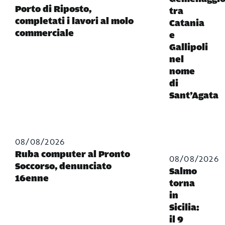
Porto di Riposto,
tra
completati i lavori al molo
Catania
commerciale
e
Gallipoli
nel
nome
di
Sant’Agata
08/08/2026
Ruba computer al Pronto
08/08/2026
Soccorso, denunciato
Salmo
16enne
torna
in
Sicilia:
il 9