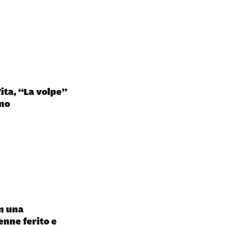
ita, “La volpe”
ino
in una
enne ferito e