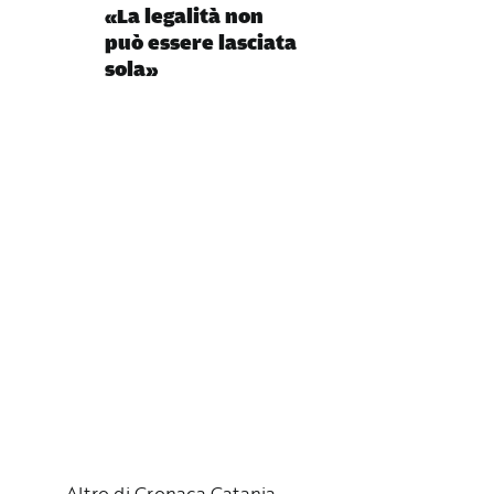
«La legalità non
può essere lasciata
sola»
Altro di Cronaca Catania