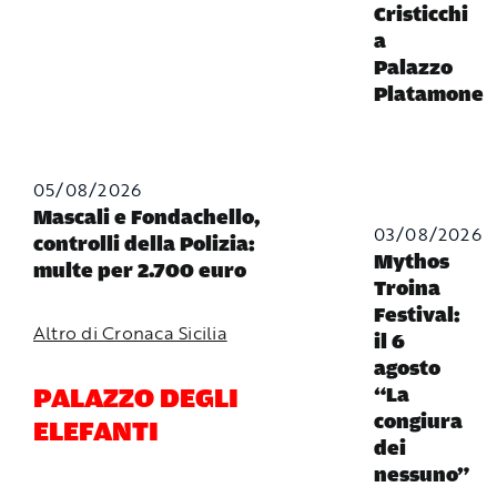
Cristicchi
a
Palazzo
Platamone
05/08/2026
Mascali e Fondachello,
03/08/2026
controlli della Polizia:
Mythos
multe per 2.700 euro
Troina
Festival:
Altro di Cronaca Sicilia
il 6
agosto
PALAZZO DEGLI
“La
congiura
ELEFANTI
dei
nessuno”