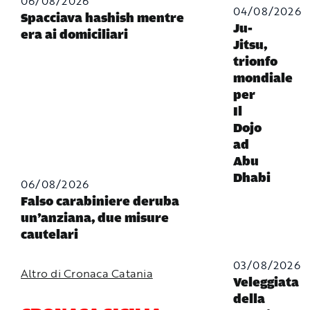
06/08/2026
04/08/2026
Spacciava hashish mentre
Ju-
era ai domiciliari
Jitsu,
trionfo
mondiale
per
Il
Dojo
ad
Abu
Dhabi
06/08/2026
Falso carabiniere deruba
un’anziana, due misure
cautelari
03/08/2026
Altro di Cronaca Catania
Veleggiata
della