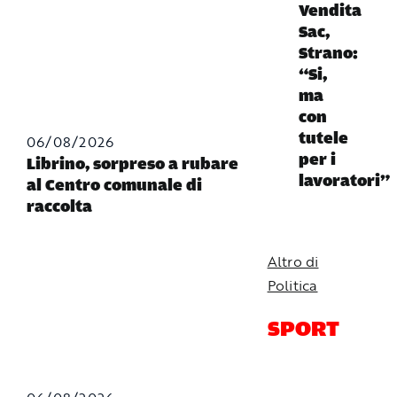
Vendita
Sac,
Strano:
“Si,
ma
con
tutele
06/08/2026
per i
Librino, sorpreso a rubare
lavoratori”
al Centro comunale di
raccolta
Altro di
Politica
SPORT