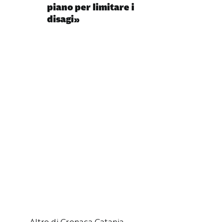
piano per limitare i
disagi»
Altro di Cronaca Catania