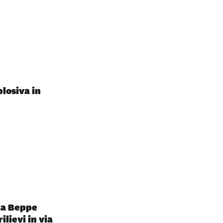
plosiva in
za Beppe
ilievi in via