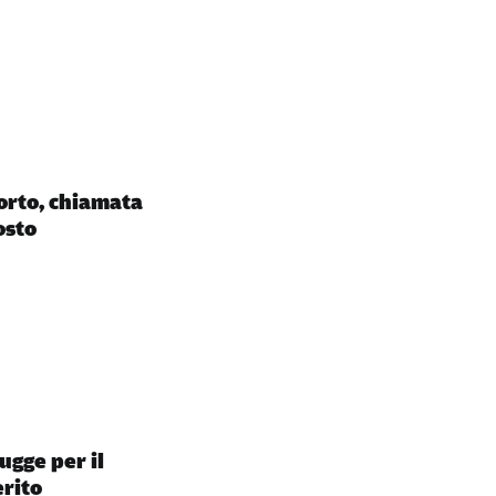
orto, chiamata
osto
ugge per il
erito