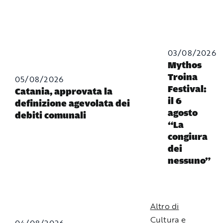
03/08/2026
Mythos
Troina
05/08/2026
Festival:
Catania, approvata la
il 6
definizione agevolata dei
agosto
debiti comunali
“La
congiura
dei
nessuno”
Altro di
Cultura e
04/08/2026