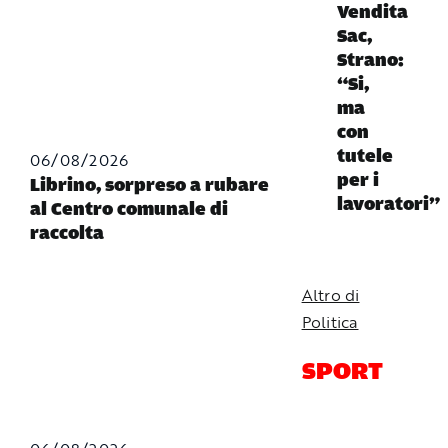
Vendita
Sac,
Strano:
“Si,
ma
con
tutele
06/08/2026
per i
Librino, sorpreso a rubare
lavoratori”
al Centro comunale di
raccolta
Altro di
Politica
SPORT