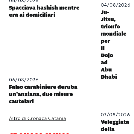
06/08/2026
04/08/2026
Spacciava hashish mentre
Ju-
era ai domiciliari
Jitsu,
trionfo
mondiale
per
Il
Dojo
ad
Abu
Dhabi
06/08/2026
Falso carabiniere deruba
un’anziana, due misure
cautelari
03/08/2026
Altro di Cronaca Catania
Veleggiata
della