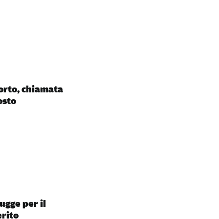
orto, chiamata
osto
ugge per il
erito