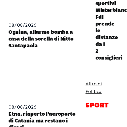
sportivi
Misterbianc
FdI
prende
08/08/2026
le
Ognina, allarme bomba a
distanze
casa della sorella di Nitto
da i
Santapaola
2
consiglieri
Altro di
Politica
SPORT
08/08/2026
Etna, riaperto l’aeroporto
di Catania ma restano i