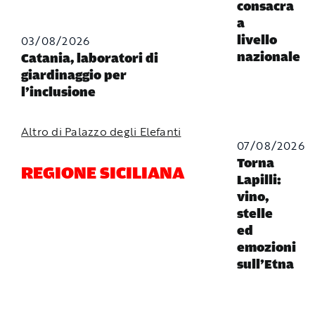
consacra
a
03/08/2026
livello
nazionale
Catania, laboratori di
giardinaggio per
l’inclusione
Altro di Palazzo degli Elefanti
07/08/2026
Torna
REGIONE SICILIANA
Lapilli:
vino,
stelle
ed
emozioni
sull’Etna