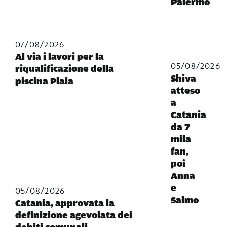
Palermo
07/08/2026
Al via i lavori per la
05/08/2026
riqualificazione della
Shiva
piscina Plaia
atteso
a
Catania
da 7
mila
fan,
poi
Anna
e
05/08/2026
Salmo
Catania, approvata la
definizione agevolata dei