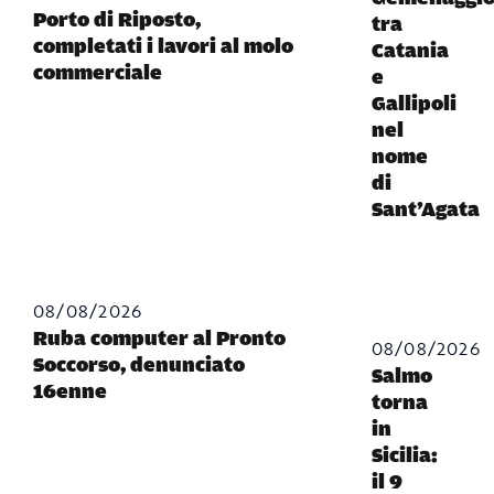
Porto di Riposto,
tra
completati i lavori al molo
Catania
commerciale
e
Gallipoli
nel
nome
di
Sant’Agata
08/08/2026
Ruba computer al Pronto
08/08/2026
Soccorso, denunciato
Salmo
16enne
torna
in
Sicilia:
il 9