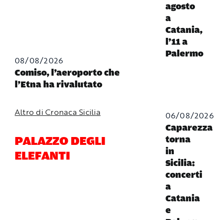
agosto
a
Catania,
l’11 a
Palermo
08/08/2026
Comiso, l’aeroporto che
l’Etna ha rivalutato
Altro di Cronaca Sicilia
06/08/2026
Caparezza
PALAZZO DEGLI
torna
in
ELEFANTI
Sicilia:
concerti
a
Catania
e