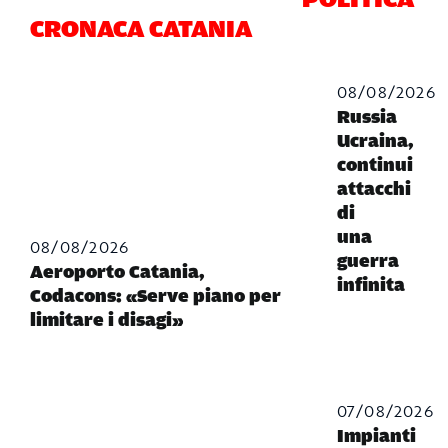
CRONACA CATANIA
08/08/2026
Russia
Ucraina,
continui
attacchi
di
una
08/08/2026
guerra
Aeroporto Catania,
infinita
Codacons: «Serve piano per
limitare i disagi»
07/08/2026
Impianti