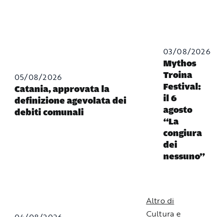
03/08/2026
Mythos
Troina
05/08/2026
Festival:
Catania, approvata la
il 6
definizione agevolata dei
agosto
debiti comunali
“La
congiura
dei
nessuno”
Altro di
Cultura e
04/08/2026