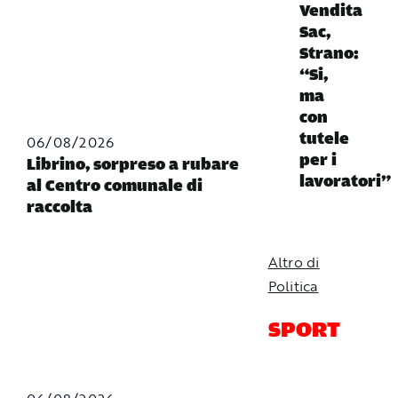
Vendita
Sac,
Strano:
“Si,
ma
con
tutele
06/08/2026
per i
Librino, sorpreso a rubare
lavoratori”
al Centro comunale di
raccolta
Altro di
Politica
SPORT