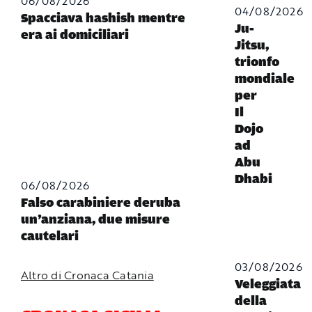
06/08/2026
04/08/2026
Spacciava hashish mentre
Ju-
era ai domiciliari
Jitsu,
trionfo
mondiale
per
Il
Dojo
ad
Abu
Dhabi
06/08/2026
Falso carabiniere deruba
un’anziana, due misure
cautelari
03/08/2026
Altro di Cronaca Catania
Veleggiata
della