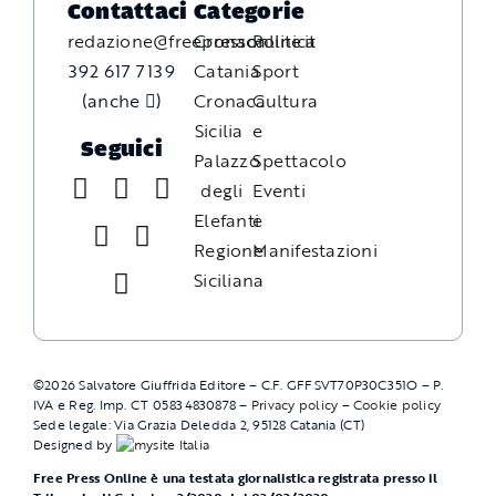
Contattaci
Categorie
redazione@freepressonline.it
Cronaca
Politica
392 617 7139
Catania
Sport
(anche
)
Cronaca
Cultura
Sicilia
e
Seguici
Palazzo
Spettacolo
degli
Eventi
Elefanti
e
Regione
Manifestazioni
Siciliana
©
2026
Salvatore Giuffrida Editore – C.F. GFFSVT70P30C351O – P.
IVA e Reg. Imp. CT 05834830878 –
Privacy policy
–
Cookie policy
Sede legale: Via Grazia Deledda 2, 95128 Catania (CT)
Designed by
Free Press Online è una testata giornalistica registrata presso il